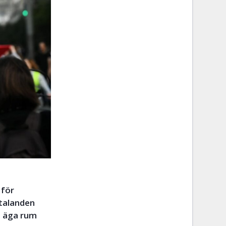
 för
ttalanden
t äga rum