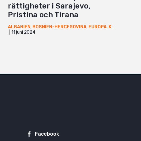
rättigheter i Sarajevo,
Pristina och Tirana
ALBANIEN
,
BOSNIEN-HERCEGOVINA
,
EUROPA
,
KOSOVO
,
NYH
11 juni 2024
Facebook