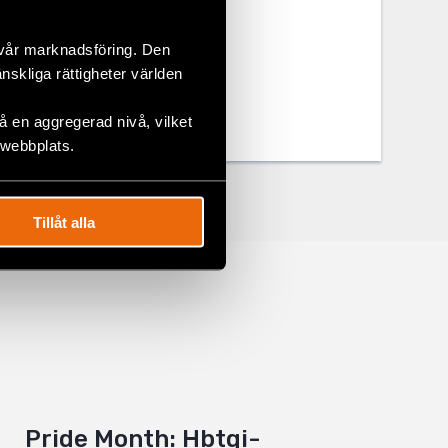
 vår marknadsföring. Den
änskliga rättigheter världen
 en aggregerad nivå, vilket
 webbplats.
Tillåt alla
Pride Month: Hbtqi-