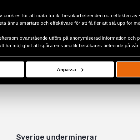
v cookies för att mäta trafik, besökarbeteenden och effekten av
ok
lt
,
Europa
,
Hbtqi-personers rättigheter
beta ännu smartare och effektivare för att få fler att stå upp för m
eftersom ovanstående utförs på anonymiserad information och på
att ha möjlighet att spåra en specifik besökares beteende på vår
+
Anpassa
Sverige underminerar