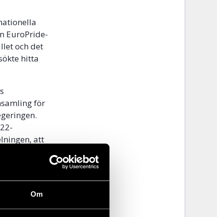
nationella
en EuroPride-
llet och det
ökte hitta
s
nsamling för
egeringen.
022-
lningen, att
 att gå
de, som i år
Om