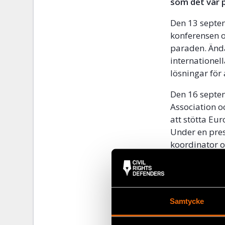
som det var 
Den 13 septem
konferensen o
paraden. Ändå
internationel
lösningar för
Den 16 septe
Association o
att stötta Eur
Under en pre
koordinator o
arrangörerna 
Det betyder a
tillsammans. 
Samtycke
är viktigare 