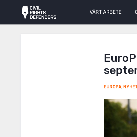
VÅRT ARBETE
EuroP
septe
EUROPA
,
NYHE