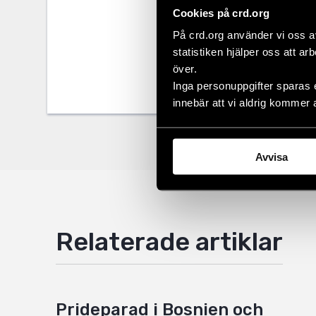
Cookies på crd.org
Dela
På crd.org använder vi oss a
Taggar
Facebo
Aktuel
statistiken hjälper oss att ar
över.
Twitter
Inga personuppgifter sparas 
innebär att vi aldrig kommer 
Google
Mail
Avvisa
Relaterade artiklar
Prideparad i Bosnien och