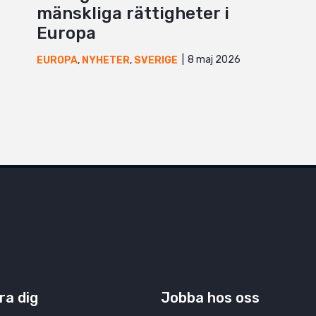
mänskliga rättigheter i
Europa
8 maj 2026
EUROPA
,
NYHETER
,
SVERIGE
ra dig
Jobba hos oss