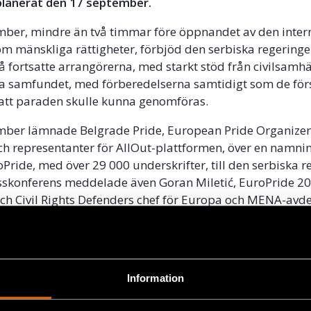
planerat den 17 september.
ber, mindre än två timmar före öppnandet av den inter
m mänskliga rättigheter, förbjöd den serbiska regering
 fortsatte arrangörerna, med starkt stöd från civilsamhä
la samfundet, med förberedelserna samtidigt som de förs
 att paraden skulle kunna genomföras.
mber lämnade Belgrade Pride, European Pride Organizer
ch representanter för AllOut-plattformen, över en namni
oPride, med över 29 000 underskrifter, till den serbiska r
sskonferens meddelade även Goran Miletić, EuroPride 2
ch Civil Rights Defenders chef för Europa och MENA-avde
lämnat in en ny, kortare väg för paraden.
tt paraden återigen är inbokad till lördag och vi KOMMER
Vi ser fram emot en glad, trygg och framgångsrik EuroPri
Information
än någonsin!