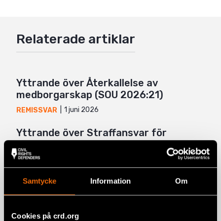
Twitter
Google+
Relaterade artiklar
Mail
Yttrande över Återkallelse av
medborgarskap (SOU 2026:21)
1 juni 2026
REMISSVAR
Yttrande över Straffansvar för
deltagande i och samröre med
kriminella sammanslutningar (SOU
2026:13)
Samtycke
Information
Om
26 maj 2026
REMISSVAR
Yttrande över Skärpningar i lagen om
Cookies på crd.org
särskild kontroll av vissa utlänningar