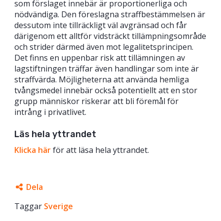
som förslaget innebär är proportionerliga och
nödvändiga. Den föreslagna straffbestämmelsen är
dessutom inte tillräckligt väl avgränsad och får
därigenom ett alltför vidsträckt tillämpningsområde
och strider därmed även mot legalitetsprincipen.
Det finns en uppenbar risk att tillämningen av
lagstiftningen träffar även handlingar som inte är
straffvärda. Möjligheterna att använda hemliga
tvångsmedel innebär också potentiellt att en stor
grupp människor riskerar att bli föremål för
intrång i privatlivet.
Läs hela yttrandet
Klicka här
för att läsa hela yttrandet.
Dela
Taggar
Facebook
Sverige