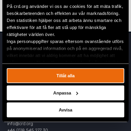
och utlänningslagen (SOU 2025:114)
På crd.org använder vi oss av cookies för att mäta trafik,
besökarbeteenden och effekten av vår marknadsföring.
4 mars 2026
REMISSVAR
Den statistiken hjälper oss att arbeta ännu smartare och
effektivare för att få fler att stå upp för mänskliga
rättigheter världen över.
Inga personuppgifter sparas eftersom ovanstående utförs
på anonymiserad information och på en aggregerad nivå,
vilket innebär att vi aldrig kommer att ha möjlighet att
spåra en specifik besökares beteende på vår webbplats.
Tillåt alla
Huvudkontor
Civil Rights Defenders
Anpassa
Östgötagatan 90
SE-116 64 Stockholm, Sverige
Avvisa
Kontakta oss
info@crd.org
+46 (0)8 545 277 30