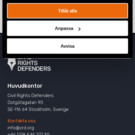
och utlänningslagen (SOU 2025:114)
Tillåt alla
4 mars 2026
REMISSVAR
Anpassa
Avvisa
Huvudkontor
Civil Rights Defenders
Östgötagatan 90
SE-116 64 Stockholm, Sverige
Kontakta oss
info@crd.org
+46 (0)8 545 277 30