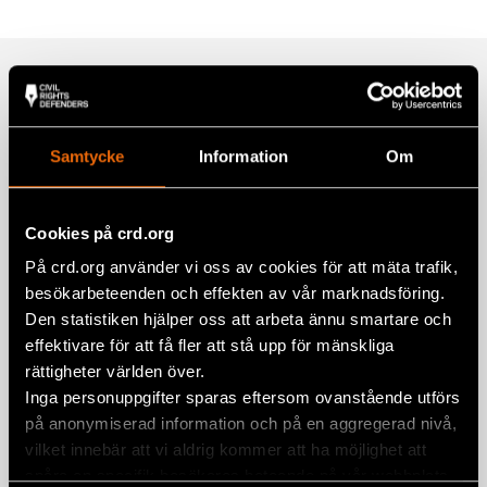
Twitter
Google+
Relaterade artiklar
Mail
Samtycke
Information
Om
Yttrande över Återkallelse av
medborgarskap (SOU 2026:21)
Cookies på crd.org
1 juni 2026
REMISSVAR
På crd.org använder vi oss av cookies för att mäta trafik,
Yttrande över Straffansvar för
besökarbeteenden och effekten av vår marknadsföring.
deltagande i och samröre med
Den statistiken hjälper oss att arbeta ännu smartare och
kriminella sammanslutningar (SOU
effektivare för att få fler att stå upp för mänskliga
2026:13)
rättigheter världen över.
Inga personuppgifter sparas eftersom ovanstående utförs
26 maj 2026
REMISSVAR
på anonymiserad information och på en aggregerad nivå,
vilket innebär att vi aldrig kommer att ha möjlighet att
Yttrande över Skärpningar i lagen om
spåra en specifik besökares beteende på vår webbplats.
särskild kontroll av vissa utlänningar