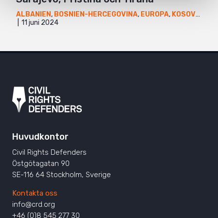
ALBANIEN
,
BOSNIEN-HERCEGOVINA
,
EUROPA
,
KOSOVO
,
NYH
11 juni 2024
Huvudkontor
Civil Rights Defenders
Östgötagatan 90
SE-116 64 Stockholm, Sverige
Kontakta oss
info@crd.org
+46 (0)8 545 277 30