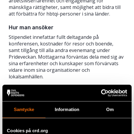
arbetslivserfarenhet och engagemang för
mänskliga rättigheter, samt möjlighet att bidra till
att förbättra för hbtqi-personer i sina länder.
Hur man ansöker
Stipendiet innefattar fullt deltagande på
konferensen, kostnader för resor och boende,
samt tillgång till alla andra evenemang under
Prideveckan. Mottagarna förväntas dela med sig av
sina erfarenheter och kunskaper som förvärvats
vidare inom sina organisationer och
lokalsamhällen.
Sista dag för ansökan är 15 augusti 2022.
Läs mer och ansök om stipendiet
här
.
Samtycke
Information
Om
Dela
Taggar
Facebook
Aktuellt
,
Hbtqi-personers rättigheter
Cookies på crd.org