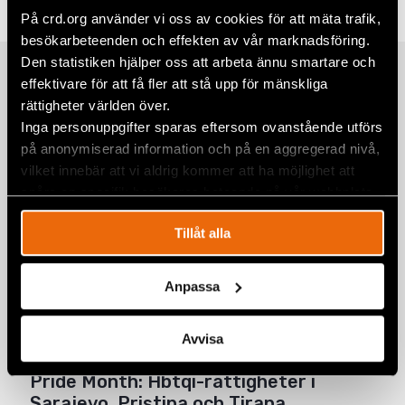
Twitter
På crd.org använder vi oss av cookies för att mäta trafik,
besökarbeteenden och effekten av vår marknadsföring.
Google+
Den statistiken hjälper oss att arbeta ännu smartare och
Relaterade artiklar
effektivare för att få fler att stå upp för mänskliga
Mail
rättigheter världen över.
Inga personuppgifter sparas eftersom ovanstående utförs
på anonymiserad information och på en aggregerad nivå,
Prideparad i Bosnien och Hercegovina
vilket innebär att vi aldrig kommer att ha möjlighet att
samlade hundratals för lika
spåra en specifik besökares beteende på vår webbplats.
rättigheter
Tillåt alla
BOSNIEN-HERCEGOVINA
,
EUROPA
,
NYHETER
3 juli 2026
Anpassa
Sverige underminerar mänskliga
rättigheter i Europa
Avvisa
8 maj 2026
EUROPA
,
NYHETER
,
SVERIGE
Pride Month: Hbtqi-rättigheter i
Sarajevo, Pristina och Tirana