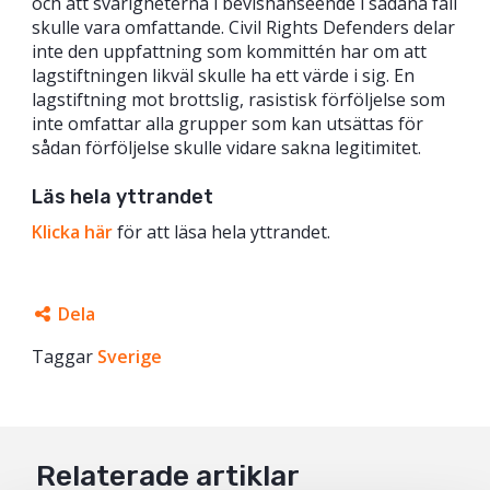
och att svårigheterna i bevishänseende i sådana fall
skulle vara omfattande. Civil Rights Defenders delar
inte den uppfattning som kommittén har om att
lagstiftningen likväl skulle ha ett värde i sig. En
lagstiftning mot brottslig, rasistisk förföljelse som
inte omfattar alla grupper som kan utsättas för
sådan förföljelse skulle vidare sakna legitimitet.
Läs hela yttrandet
Klicka här
för att läsa hela yttrandet.
Dela
Taggar
Facebook
Sverige
Twitter
Google+
Relaterade artiklar
Mail