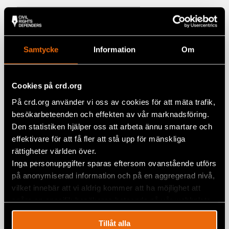
Yttrande över Återkallelse av
Samtycke
Information
Om
medborgarskap (SOU 2026:21)
1 juni 2026
REMISSVAR
Cookies på crd.org
Yttrande över Straffansvar för
deltagande i och samröre med
På crd.org använder vi oss av cookies för att mäta trafik,
kriminella sammanslutningar (SOU
besökarbeteenden och effekten av vår marknadsföring.
2026:13)
Den statistiken hjälper oss att arbeta ännu smartare och
effektivare för att få fler att stå upp för mänskliga
26 maj 2026
REMISSVAR
rättigheter världen över.
Inga personuppgifter sparas eftersom ovanstående utförs
Yttrande över Skärpningar i lagen om
på anonymiserad information och på en aggregerad nivå,
särskild kontroll av vissa utlänningar
vilket innebär att vi aldrig kommer att ha möjlighet att
och utlänningslagen (SOU 2025:114)
spåra en specifik besökares beteende på vår webbplats.
4 mars 2026
REMISSVAR
Tillåt alla