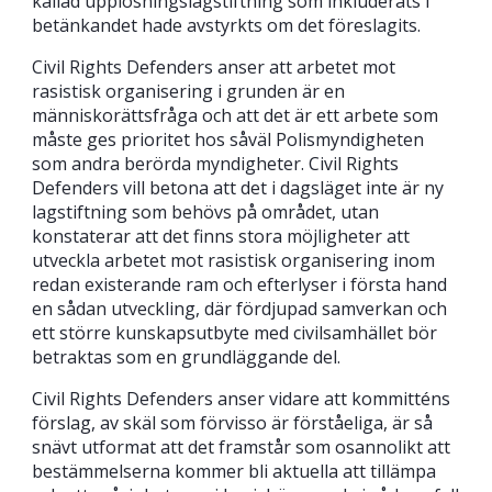
kallad upplösningslagstiftning som inkluderats i
betänkandet hade avstyrkts om det föreslagits.
Civil Rights Defenders anser att arbetet mot
rasistisk organisering i grunden är en
människorättsfråga och att det är ett arbete som
måste ges prioritet hos såväl Polismyndigheten
som andra berörda myndigheter. Civil Rights
Defenders vill betona att det i dagsläget inte är ny
lagstiftning som behövs på området, utan
konstaterar att det finns stora möjligheter att
utveckla arbetet mot rasistisk organisering inom
redan existerande ram och efterlyser i första hand
en sådan utveckling, där fördjupad samverkan och
ett större kunskapsutbyte med civilsamhället bör
betraktas som en grundläggande del.
Civil Rights Defenders anser vidare att kommitténs
förslag, av skäl som förvisso är förståeliga, är så
snävt utformat att det framstår som osannolikt att
bestämmelserna kommer bli aktuella att tillämpa