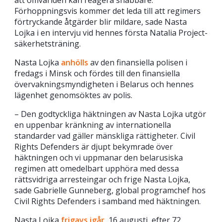
att omvärlden kan reagera snabbare.
Förhoppningsvis kommer det leda till att regimers
förtryckande åtgärder blir mildare, sade Nasta
Lojka i en intervju vid hennes första Natalia Project-
säkerhetsträning.
Nasta Lojka
anhölls
av den finansiella polisen i
fredags i Minsk och fördes till den finansiella
övervakningsmyndigheten i Belarus och hennes
lägenhet genomsöktes av polis.
– Den godtyckliga häktningen av Nasta Lojka utgör
en uppenbar kränkning av internationella
standarder vad gäller mänskliga rättigheter. Civil
Rights Defenders är djupt bekymrade över
häktningen och vi uppmanar den belarusiska
regimen att omedelbart upphöra med dessa
rättsvidriga arresteingar och frige Nasta Lojka,
sade Gabrielle Gunneberg, global programchef hos
Civil Rights Defenders i samband med häktningen.
Nasta Lojka
frigavs igår
, 16 augusti, efter 72