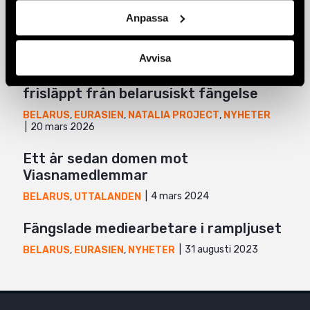
Mail
Relaterade artiklar
Anpassa
Avvisa
Natalia Project‑deltagare Nasta Loika
frisläppt från belarusiskt fängelse
BELARUS
,
EURASIEN
,
NATALIA PROJECT
,
NYHETER
20 mars 2026
Ett år sedan domen mot
Viasnamedlemmar
4 mars 2024
BELARUS
,
UTTALANDEN
Fängslade mediearbetare i rampljuset
31 augusti 2023
BELARUS
,
EURASIEN
,
NYHETER