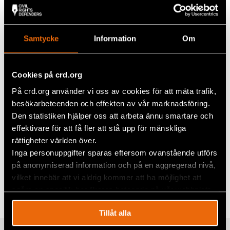
skickas en larmsignal tillsammans med GPS-
koordinatorer till Civil Rights Defenders
huvudkontor i Stockholm samt till utvalda personer
i människorättsförsvararens nätverk.
Samtycke
Information
Om
Vid en attack kan dessa personer tillsammans med
oss och lokala krafter snabbt verifiera larmet och
Cookies på crd.org
påbörja arbetet att lokalisera och försöka hjälpa
den som är i fara. Samtidigt uppmärksammar Civil
På crd.org använder vi oss av cookies för att mäta trafik,
Rights Defenders omvärlden om vad som sker. Att
besökarbeteenden och effekten av vår marknadsföring.
agera snabbt kan vara skillnaden mellan liv och död.
Den statistiken hjälper oss att arbeta ännu smartare och
effektivare för att få fler att stå upp för mänskliga
rättigheter världen över.
Dela
Inga personuppgifter sparas eftersom ovanstående utförs
på anonymiserad information och på en aggregerad nivå,
Taggar
Facebook
Aktuellt
,
Eurasien
,
Natalia Project för
vilket innebär att vi aldrig kommer att ha möjlighet att
människorättsförsvarare
spåra en specifik besökares beteende på vår webbplats.
Twitter
Google+
Tillåt alla