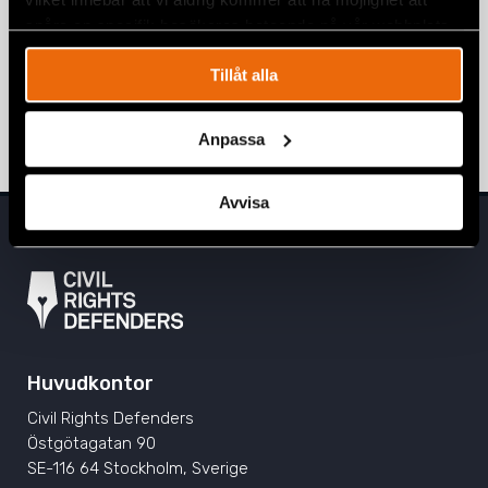
4 mars 2024
BELARUS
,
UTTALANDEN
spåra en specifik besökares beteende på vår webbplats.
Nobelpristagaren Ales Bialiatski dömd
Tillåt alla
till 10 års fängelse
3 mars 2023
BELARUS
,
NYHETER
Anpassa
Avvisa
Huvudkontor
Civil Rights Defenders
Östgötagatan 90
SE-116 64 Stockholm, Sverige