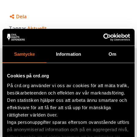
Dela
Taggar
Facebook
Aktuellt
Twitter
Google+
Samtycke
Information
Om
Relaterade artiklar
Mail
Cookies på crd.org
På crd.org använder vi oss av cookies för att mäta trafik,
Natalia Project‑deltagare Nasta Loika
besökarbeteenden och effekten av vår marknadsföring.
frisläppt från belarusiskt fängelse
Den statistiken hjälper oss att arbeta ännu smartare och
BELARUS
,
EURASIEN
,
NATALIA PROJECT
,
NYHETER
effektivare för att få fler att stå upp för mänskliga
20 mars 2026
rättigheter världen över.
Inga personuppgifter sparas eftersom ovanstående utförs
Ett år sedan domen mot
på anonymiserad information och på en aggregerad nivå,
Viasnamedlemmar
vilket innebär att vi aldrig kommer att ha möjlighet att