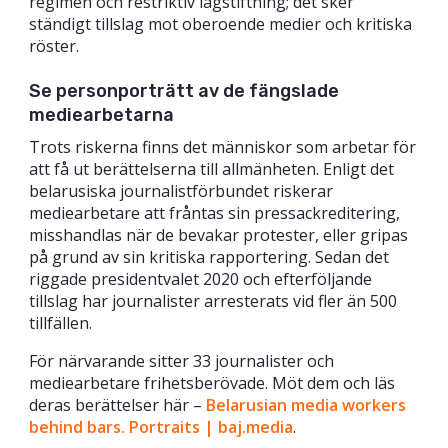
regimen och restriktiv lagstiftning; det sker
ständigt tillslag mot oberoende medier och kritiska
röster.
Se personporträtt av de fängslade
mediearbetarna
Trots riskerna finns det människor som arbetar för
att få ut berättelserna till allmänheten. Enligt det
belarusiska journalistförbundet riskerar
mediearbetare att fråntas sin pressackreditering,
misshandlas när de bevakar protester, eller gripas
på grund av sin kritiska rapportering. Sedan det
riggade presidentvalet 2020 och efterföljande
tillslag har journalister arresterats vid fler än 500
tillfällen.
För närvarande sitter 33 journalister och
mediearbetare frihetsberövade. Möt dem och läs
deras berättelser här –
Belarusian media workers
behind bars. Portraits | baj.media
.