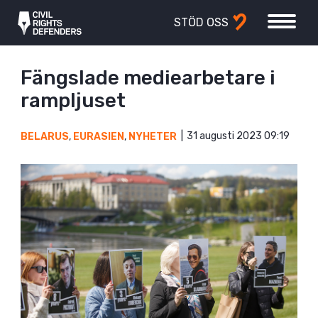
STÖD OSS
Fängslade mediearbetare i
rampljuset
31 augusti 2023 09:19
BELARUS
,
EURASIEN
,
NYHETER