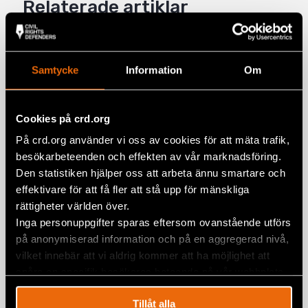
Relaterade artiklar
Mail
Prideparad i Bosnien och Hercegovina
Samtycke
Information
Om
samlade hundratals för lika
rättigheter
Cookies på crd.org
BOSNIEN-HERCEGOVINA
,
EUROPA
,
NYHETER
3 juli 2026
På crd.org använder vi oss av cookies för att mäta trafik,
besökarbeteenden och effekten av vår marknadsföring.
Sverige underminerar mänskliga
Den statistiken hjälper oss att arbeta ännu smartare och
rättigheter i Europa
effektivare för att få fler att stå upp för mänskliga
8 maj 2026
EUROPA
,
NYHETER
,
SVERIGE
rättigheter världen över.
Inga personuppgifter sparas eftersom ovanstående utförs
Pride Month: Hbtqi-rättigheter i
på anonymiserad information och på en aggregerad nivå,
Sarajevo, Pristina och Tirana
vilket innebär att vi aldrig kommer att ha möjlighet att
spåra en specifik besökares beteende på vår webbplats.
ALBANIEN
,
BOSNIEN-HERCEGOVINA
,
EUROPA
,
KOSOVO
,
NYH
11 juni 2024
Tillåt alla