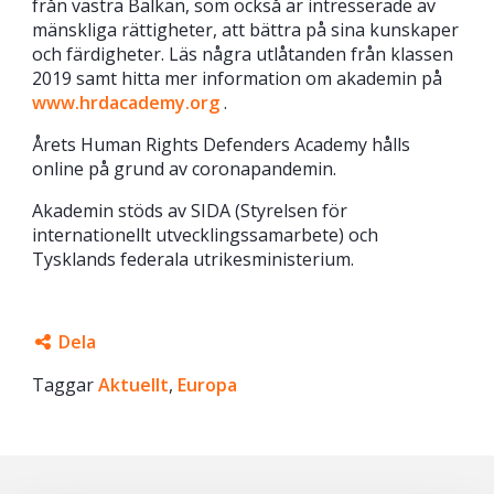
från västra Balkan, som också är intresserade av
mänskliga rättigheter, att bättra på sina kunskaper
och färdigheter. Läs några utlåtanden från klassen
2019 samt hitta mer information om akademin på
www.hrdacademy.org
.
Årets Human Rights Defenders Academy hålls
online på grund av coronapandemin.
Akademin stöds av SIDA (Styrelsen för
internationellt utvecklingssamarbete) och
Tysklands federala utrikesministerium.
Dela
Taggar
Facebook
Aktuellt
,
Europa
Twitter
Google+