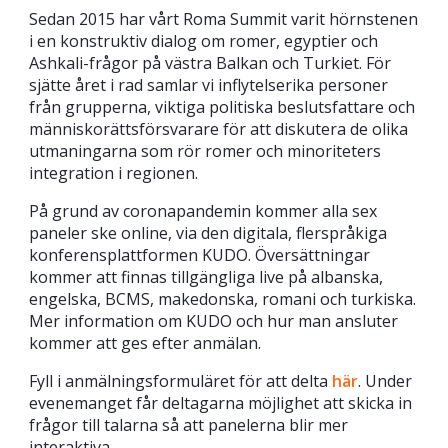
Sedan 2015 har vårt Roma Summit varit hörnstenen
i en konstruktiv dialog om romer, egyptier och
Ashkali-frågor på västra Balkan och Turkiet. För
sjätte året i rad samlar vi inflytelserika personer
från grupperna, viktiga politiska beslutsfattare och
människorättsförsvarare för att diskutera de olika
utmaningarna som rör romer och minoriteters
integration i regionen.
På grund av coronapandemin kommer alla sex
paneler ske online, via den digitala, flerspråkiga
konferensplattformen KUDO. Översättningar
kommer att finnas tillgängliga live på albanska,
engelska, BCMS, makedonska, romani och turkiska.
Mer information om KUDO och hur man ansluter
kommer att ges efter anmälan.
Fyll i anmälningsformuläret för att delta
här
. Under
evenemanget får deltagarna möjlighet att skicka in
frågor till talarna så att panelerna blir mer
interaktiva.