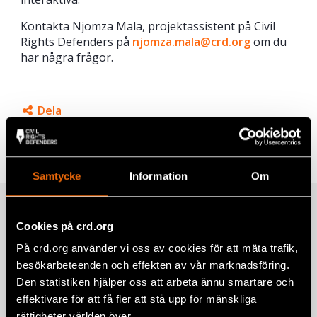
Kontakta Njomza Mala, projektassistent på Civil
Rights Defenders på
njomza.mala@crd.org
om du
har några frågor.
Dela
Taggar
Facebook
Europa
,
Evenemang
Twitter
Samtycke
Information
Om
Google+
Relaterade artiklar
Mail
Cookies på crd.org
På crd.org använder vi oss av cookies för att mäta trafik,
besökarbeteenden och effekten av vår marknadsföring.
Prideparad i Bosnien och Hercegovina
Den statistiken hjälper oss att arbeta ännu smartare och
samlade hundratals för lika
effektivare för att få fler att stå upp för mänskliga
rättigheter
rättigheter världen över.