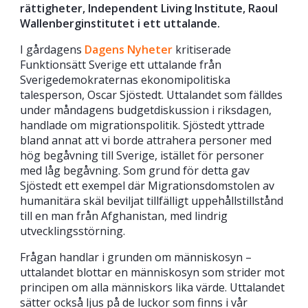
rättigheter, Independent Living Institute, Raoul
Wallenberginstitutet i ett uttalande.
I gårdagens
Dagens Nyheter
kritiserade
Funktionsätt Sverige ett uttalande från
Sverigedemokraternas ekonomipolitiska
talesperson, Oscar Sjöstedt. Uttalandet som fälldes
under måndagens budgetdiskussion i riksdagen,
handlade om migrationspolitik. Sjöstedt yttrade
bland annat att vi borde attrahera personer med
hög begåvning till Sverige, istället för personer
med låg begåvning. Som grund för detta gav
Sjöstedt ett exempel där Migrationsdomstolen av
humanitära skäl beviljat tillfälligt uppehållstillstånd
till en man från Afghanistan, med lindrig
utvecklingsstörning.
Frågan handlar i grunden om människosyn –
uttalandet blottar en människosyn som strider mot
principen om alla människors lika värde. Uttalandet
sätter också ljus på de luckor som finns i vår