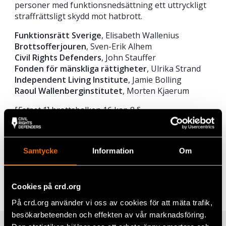
personer med funktionsnedsättning ett uttryckligt
straffrättsligt skydd mot hatbrott.
Funktionsrätt Sverige
, Elisabeth Wallenius
Brottsofferjouren
, Sven-Erik Alhem
Civil Rights Defenders
, John Stauffer
Fonden för mänskliga rättigheter
, Ulrika Strand
Independent Living Institute
, Jamie Bolling
Raoul Wallenberginstitutet
, Morten Kjaerum
[
Fotnot 1
] brottsbalken 16 kap 8 §
[
Fotnot 2
] prop. 2017/18:59
Samtycke
Information
Om
Dela
Taggar
Facebook
Aktuellt
,
Sverige
Cookies på crd.org
Twitter
På crd.org använder vi oss av cookies för att mäta trafik,
besökarbeteenden och effekten av vår marknadsföring.
Google+