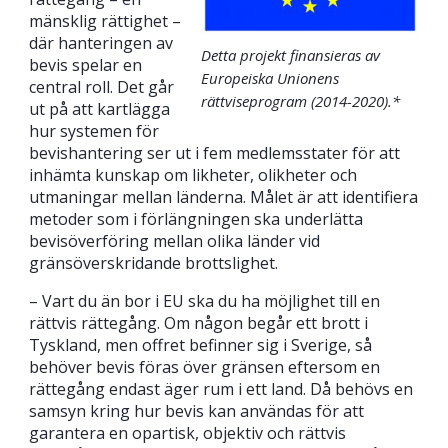
mänsklig rättighet –
där hanteringen av
Detta projekt finansieras av
bevis spelar en
Europeiska Unionens
central roll. Det går
rättviseprogram (2014-2020).*
ut på att kartlägga
hur systemen för
bevishantering ser ut i fem medlemsstater för att
inhämta kunskap om likheter, olikheter och
utmaningar mellan länderna. Målet är att identifiera
metoder som i förlängningen ska underlätta
bevisöverföring mellan olika länder vid
gränsöverskridande brottslighet.
– Vart du än bor i EU ska du ha möjlighet till en
rättvis rättegång. Om någon begår ett brott i
Tyskland, men offret befinner sig i Sverige, så
behöver bevis föras över gränsen eftersom en
rättegång endast äger rum i ett land. Då behövs en
samsyn kring hur bevis kan användas för att
garantera en opartisk, objektiv och rättvis