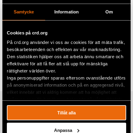
Trials
, som arbetar för alla ska ha tillgång till en
rättvis rättegång.
Samtycke
Information
Om
* För innehållet i detta projekt ansvarar endast Civil
Rights Defenders. Europeiska kommissionen är inte
ansvarig för användning av den information det
Cookies på crd.org
innehåller.
På crd.org använder vi oss av cookies för att mäta trafik,
besökarbeteenden och effekten av vår marknadsföring.
Den statistiken hjälper oss att arbeta ännu smartare och
Dela
effektivare för att få fler att stå upp för mänskliga
rättigheter världen över.
Taggar
Facebook
Aktuellt
,
Rättvis rättegång
,
Sverige
Inga personuppgifter sparas eftersom ovanstående utförs
Twitter
på anonymiserad information och på en aggregerad nivå,
vilket innebär att vi aldrig kommer att ha möjlighet att
Google+
spåra en specifik besökares beteende på vår webbplats.
Relaterade artiklar
Mail
Tillåt alla
Fem år senare har såret från den 11
Anpassa