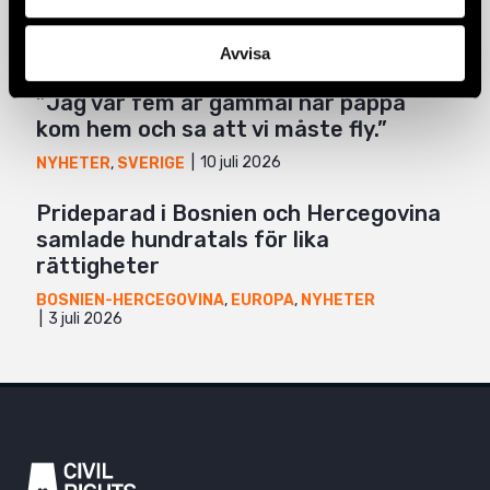
juli på Kuba ännu inte läkt
6 augusti 2026
KUBA
,
LATINAMERIKA
,
NYHETER
Avvisa
”Jag var fem år gammal när pappa
kom hem och sa att vi måste fly.”
10 juli 2026
NYHETER
,
SVERIGE
Prideparad i Bosnien och Hercegovina
samlade hundratals för lika
rättigheter
BOSNIEN-HERCEGOVINA
,
EUROPA
,
NYHETER
3 juli 2026