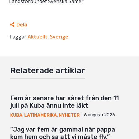
Landsförbundet Svenska Samer
Dela
Taggar
Facebook
Aktuellt
,
Sverige
Twitter
Google+
Relaterade artiklar
Mail
Fem år senare har såret från den 11
juli på Kuba ännu inte läkt
6 augusti 2026
KUBA
,
LATINAMERIKA
,
NYHETER
”Jag var fem år gammal när pappa
kom hem och sa att vi måste fly.”