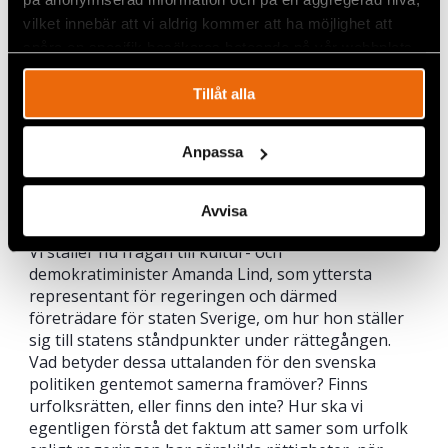
jakt och fiske. Här blir det onekligen unket. Och här
vilket innebär att vi aldrig kommer att ha möjlighet att
illustreras tydligt vad advokat Danowsky, ombud
spåra en specifik besökares beteende på vår webbplats.
för samebyn, poängterade i sin slutreplik: att staten
helt bortser från den tidsanda som rådde då dessa
Tillåt alla
regleringar kom till stånd. Den bortser från
nationalstatens ställning, kulturhierarkin, och det
överhetsperspektiv gentemot samerna som
Anpassa
präglade den tiden. På så vis blir statens
argumentation inte bara historielös utan också
Avvisa
djupt oetisk.
Vi ställer nu frågan till kultur- och
demokratiminister Amanda Lind, som yttersta
representant för regeringen och därmed
företrädare för staten Sverige, om hur hon ställer
sig till statens ståndpunkter under rättegången.
Vad betyder dessa uttalanden för den svenska
politiken gentemot samerna framöver? Finns
urfolksrätten, eller finns den inte? Hur ska vi
egentligen förstå det faktum att samer som urfolk