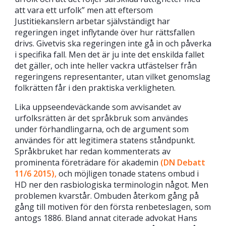
att vara ett urfolk” men att eftersom
Justitiekanslern arbetar självständigt har
regeringen inget inflytande över hur rättsfallen
drivs. Givetvis ska regeringen inte gå in och påverka
i specifika fall. Men det är ju inte det enskilda fallet
det gäller, och inte heller vackra utfästelser från
regeringens representanter, utan vilket genomslag
folkrätten får i den praktiska verkligheten.
Lika uppseendeväckande som avvisandet av
urfolksrätten är det språkbruk som användes
under förhandlingarna, och de argument som
användes för att legitimera statens ståndpunkt.
Språkbruket har redan kommenterats av
prominenta företrädare för akademin
(DN Debatt
11/6 2015),
och möjligen tonade statens ombud i
HD ner den rasbiologiska terminologin något. Men
problemen kvarstår. Ombuden återkom gång på
gång till motiven för den första renbeteslagen, som
antogs 1886. Bland annat citerade advokat Hans