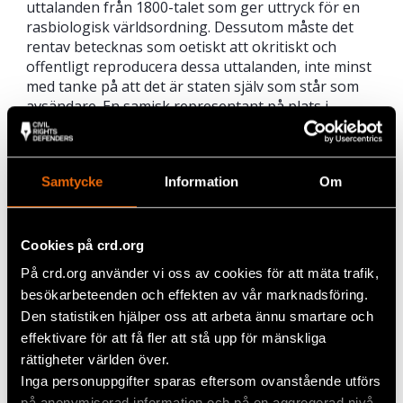
uttalanden från 1800-talet som ger uttryck för en
rasbiologisk världsordning. Dessutom måste det
rentav betecknas som oetiskt att okritiskt och
offentligt reproducera dessa uttalanden, inte minst
med tanke på att det är staten själv som står som
avsändare. En samisk representant på plats i
domstolen berättade för Amnesty att hon aldrig
hört så rasistiska uttalanden riktade mot samer i
hela sitt liv – och att hon möter dem i Sveriges
Samtycke
Information
Om
högsta domstol, ur munnen på statens företrädare,
kan bara ses som ytterst anmärkningsvärt och
oerhört allvarligt.
Cookies på crd.org
Vidare tar staten upp den så kallade
På crd.org använder vi oss av cookies för att mäta trafik,
omyndighetsförklaringen av samerna – att samer
besökarbeteenden och effekten av vår marknadsföring.
historiskt sett ansetts själva inte kunna hantera
Den statistiken hjälper oss att arbeta ännu smartare och
förvaltningen av jakt- och fiskerätten, mot
bakgrund av rasbiologiska föreställningar om
effektivare för att få fler att stå upp för mänskliga
bristande förmågor hos samerna att sköta sina
rättigheter världen över.
egna angelägenheter – som ett rättfärdigande av
Inga personuppgifter sparas eftersom ovanstående utförs
att kronan, inte samerna, hade rättigheterna till
på anonymiserad information och på en aggregerad nivå,