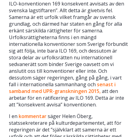
ILO-konventionen 169 konsekvent avvisats av den
svenska lagstiftaren”. Allt detta är givetvis fel.
Samerna är ett urfolk vilket framgår av svensk
grundlag, och därmed har staten en gång för alla
erkänt särskilda rättigheter för samerna.
Urfolksrättigheterna finns i en mängd
internationella konventioner som Sverige förbundit
sig att följa, inte bara ILO 169, och dessutom är
stora delar av urfolksrätten nu internationell
sedvanerätt som binder Sverige oavsett om vi
anslutit oss till konventioner eller inte. Och
dessutom säger regeringen, gång på gång, i vart
fall i internationella sammanhang och
senast i
samband med UPR-granskningen 2015,
att den
arbetar för en ratificering av ILO 169. Detta är inte
att ”konsekvent avvisa” konventionen.
I en
kommentar
säger Helen Öberg,
statssekreterare på kulturdepartementet, att för
regeringen är det ”självklart att samerna är ett
urfolk och att det följer särskilda rättigheter med