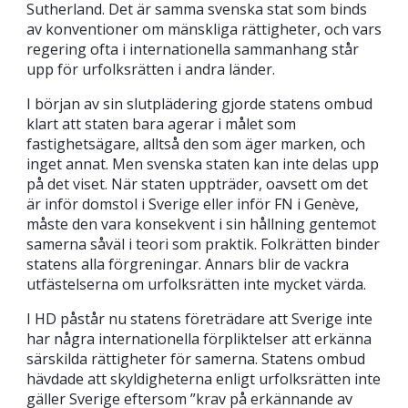
Sutherland. Det är samma svenska stat som binds
av konventioner om mänskliga rättigheter, och vars
regering ofta i internationella sammanhang står
upp för urfolksrätten i andra länder.
I början av sin slutplädering gjorde statens ombud
klart att staten bara agerar i målet som
fastighetsägare, alltså den som äger marken, och
inget annat. Men svenska staten kan inte delas upp
på det viset. När staten uppträder, oavsett om det
är inför domstol i Sverige eller inför FN i Genève,
måste den vara konsekvent i sin hållning gentemot
samerna såväl i teori som praktik. Folkrätten binder
statens alla förgreningar. Annars blir de vackra
utfästelserna om urfolksrätten inte mycket värda.
I HD påstår nu statens företrädare att Sverige inte
har några internationella förpliktelser att erkänna
särskilda rättigheter för samerna. Statens ombud
hävdade att skyldigheterna enligt urfolksrätten inte
gäller Sverige eftersom ”krav på erkännande av