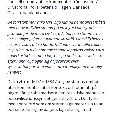
Forssell ordagrant en kommentar från justitieråd
Olivecrona i förarbetena till lagen. Där sade
Olivecrona bland annat:
De folkstammar vilka icke vilja lämna nomadlivet måste
med nödvändighet stanna på en lägre kulturgrad och
giva vika för de mera civiliserade bofasta stammarna
och slutligen, efter ett tynande liv utdö. Mänsklighetens
historia visar, att så har förhållandet varit i alla trakter
av jorden, och de nomadiserande lapparna måste vara
underkastade samma lag, och gå under, därest de icke
efter hand vilja ägna sig åt jordbruk eller
sysselsättningar som endast äro förenliga med stadigt
hemvist.
Detta yttrande från 1884 återgav statens ombud
utan kommentar, utan kontext, och utan att på
något sätt problematisera den rasistiska människo-
och civilisationssyn det ger uttryck för. Det tycks
med andra ord som om staten legitimerar sin talan,
och sin tolkning av dagens lagstiftning, med