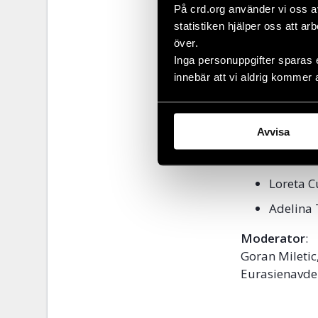
På crd.org använder vi oss a
Paneldeltaga
statistiken hjälper oss att ar
över.
En repr
Inga personuppgifter sparas 
internat
innebär att vi aldrig kommer 
Lena Gav
Moscow 
Avvisa
Dasha R
koordina
Loreta C
Adelina 
Moderator
:
Goran Miletic
Eurasienavdel