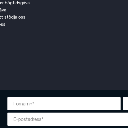
ler högtidsgåva
åva
att stödja oss
oss