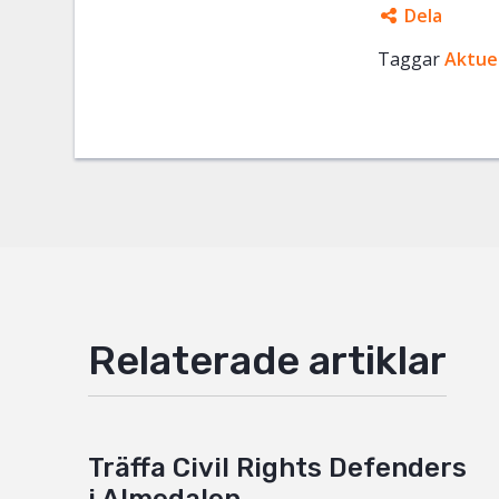
Dela
Taggar
Facebo
Aktuel
Twitter
Google
Mail
Relaterade artiklar
Träffa Civil Rights Defenders