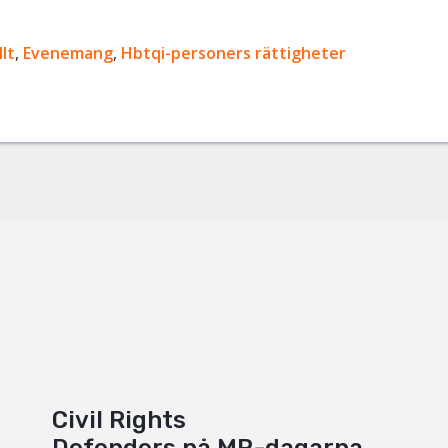
ok
lt
,
Evenemang
,
Hbtqi-personers rättigheter
+
Civil Rights