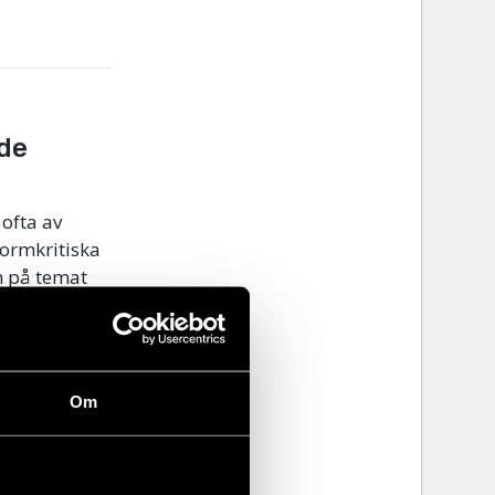
de
 ofta av
normkritiska
n på temat
rättigheter.
ch Kosovo.
Om
er på