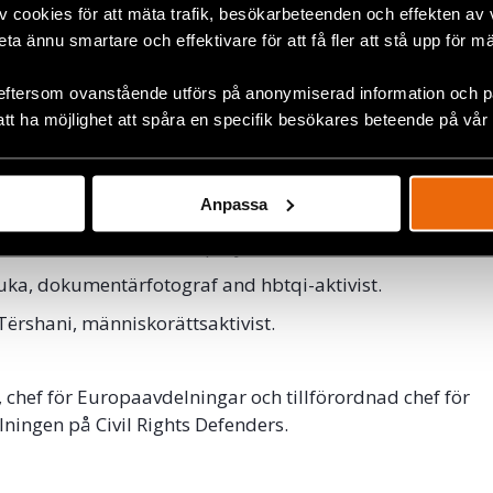
v cookies för att mäta trafik, besökarbeteenden och effekten av
re
:
beta ännu smartare och effektivare för att få fler att stå upp för m
esentant från gruppen Coming Out – som står bakom den
eftersom ovanstående utförs på anonymiserad information och på
ionella konstfestivalen Queerfest.
att ha möjlighet att spåra en specifik besökares beteende på vår
rilova, volontär vid kulturfestivalen Open Art som anord
Community Center.
Anpassa
omanovich, hbtqi-aktivist och medlem av MAKEOUT proj
tor för Queer Calendar project.
uka, dokumentärfotograf and hbtqi-aktivist.
Tërshani, människorättsaktivist.
, chef för Europaavdelningar och tillförordnad chef för
ningen på Civil Rights Defenders.