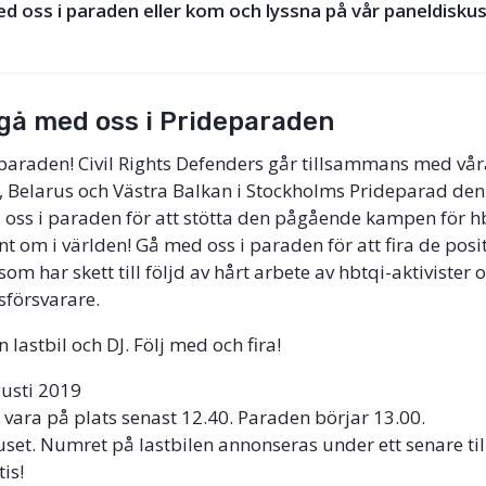
d oss i paraden eller kom och lyssna på vår paneldiskus
gå med oss i Prideparaden
paraden! Civil Rights Defenders går tillsammans med vår
, Belarus och Västra Balkan i Stockholms Prideparad den
oss i paraden för att stötta den pågående kampen för h
nt om i världen! Gå med oss i paraden för att fira de posi
om har skett till följd av hårt arbete av hbtqi-aktivister 
sförsvarare.
n lastbil och DJ. Följ med och fira!
gusti 2019
 vara på plats senast 12.40. Paraden börjar 13.00.
uset. Numret på lastbilen annonseras under ett senare till
tis!