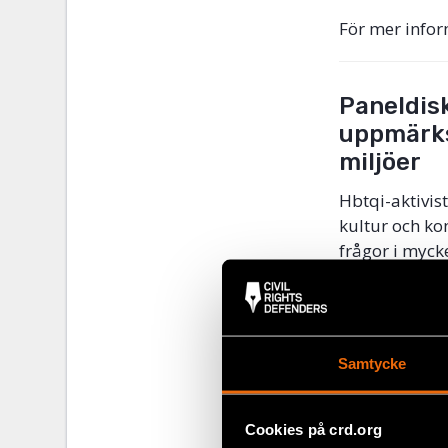
För mer infor
Paneldisk
uppmärks
miljöer
Hbtqi-aktivis
kultur och kon
frågor i myck
hur konst och 
Paneldeltagar
Datum
: 1 au
Samtycke
Plats
:
Pride 
Språk
: Engel
Entré
: Grati
Cookies på crd.org
Eventbrite.