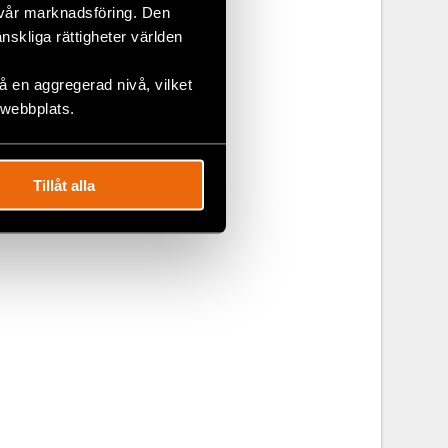
 vår marknadsföring. Den
änskliga rättigheter världen
 en aggregerad nivå, vilket
 webbplats.
nats av
Tillåt alla
ect samt