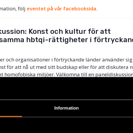
mation, följ
eventet på vår facebooksida.
ussion: Konst och kultur för att
amma hbtqi-rättigheter i förtryckan
ter och organisationer i förtryckande länder använder sig
st för att nå ut med sitt budskap eller för att diskutera 
et homofobiska miljöer. Välkomna till en paneldiskussio
kultur kan vara ett kraftfullt verktyg i kampen för hbtqi-
na är hbtqi-aktivister från Ryssland, Belarus, Albanien o
gusti 2019, kl. 13.30-15.00
Information
House,
Clarion Hotel Stockholm,
Ringvägen 98
.
ska
s men du behöver Pridebiljett och
registrera att du komm