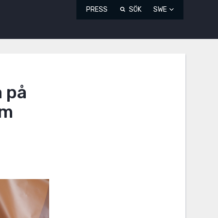
PRESS
SÖK
SWE
a på
lm