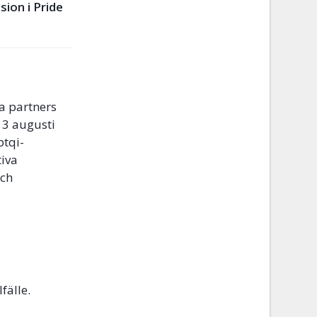
sion i Pride
a partners
 3 augusti
btqi-
tiva
och
fälle.