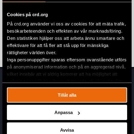
2026:13)
26 maj 2026
REMISSVAR
Cookies på crd.org
På crd.org använder vi oss av cookies för att mäta trafik,
Yttrande över Skärpningar i lagen om
besökarbeteenden och effekten av vår marknadsföring.
särskild kontroll av vissa utlänningar
Den statistiken hjälper oss att arbeta ännu smartare och
och utlänningslagen (SOU 2025:114)
effektivare för att få fler att stå upp för mänskliga
4 mars 2026
REMISSVAR
rättigheter världen över.
Inga personuppgifter sparas eftersom ovanstående utförs
på anonymiserad information och på en aggregerad nivå,
vilket innebär att vi aldrig kommer att ha möjlighet att
spåra en specifik besökares beteende på vår webbplats.
Tillåt alla
Anpassa
Huvudkontor
Civil Rights Defenders
Avvisa