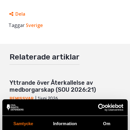
Dela
Taggar
Facebook
Sverige
Twitter
Google+
Relaterade artiklar
Mail
Yttrande över Återkallelse av
medborgarskap (SOU 2026:21)
1 juni 2026
REMISSVAR
Yttrande över Straffansvar för
deltagande i och samröre med
Samtycke
Information
Om
kriminella sammanslutningar (SOU