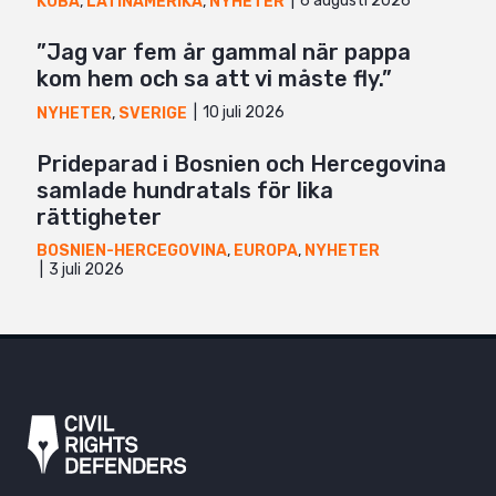
6 augusti 2026
KUBA
,
LATINAMERIKA
,
NYHETER
”Jag var fem år gammal när pappa
kom hem och sa att vi måste fly.”
10 juli 2026
NYHETER
,
SVERIGE
Prideparad i Bosnien och Hercegovina
samlade hundratals för lika
rättigheter
BOSNIEN-HERCEGOVINA
,
EUROPA
,
NYHETER
3 juli 2026