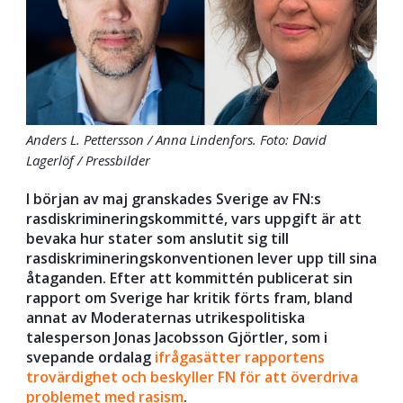
Anders L. Pettersson / Anna Lindenfors. Foto: David
Lagerlöf / Pressbilder
I början av maj granskades Sverige av FN:s
rasdiskrimineringskommitté, vars uppgift är att
bevaka hur stater som anslutit sig till
rasdiskrimineringskonventionen lever upp till sina
åtaganden. Efter att kommittén publicerat sin
rapport om Sverige har kritik förts fram, bland
annat av Moderaternas utrikespolitiska
talesperson Jonas Jacobsson Gjörtler, som i
svepande ordalag
ifrågasätter rapportens
trovärdighet och beskyller FN för att överdriva
problemet med rasism
.