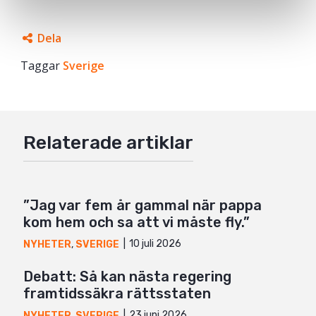
Dela
Taggar
Facebook
Sverige
Twitter
Google+
Relaterade artiklar
Mail
”Jag var fem år gammal när pappa
kom hem och sa att vi måste fly.”
10 juli 2026
NYHETER
,
SVERIGE
Debatt: Så kan nästa regering
framtidssäkra rättsstaten
23 juni 2026
NYHETER
,
SVERIGE