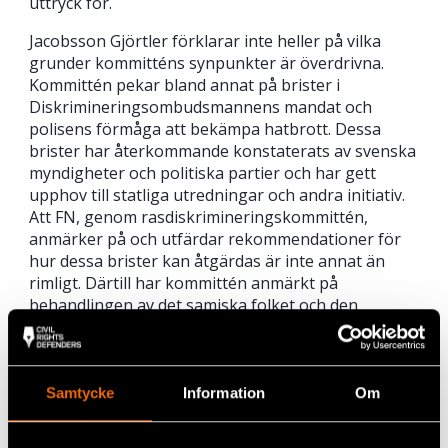
uttryck för.
Jacobsson Gjörtler förklarar inte heller på vilka
grunder kommitténs synpunkter är överdrivna.
Kommittén pekar bland annat på brister i
Diskrimineringsombudsmannens mandat och
polisens förmåga att bekämpa hatbrott. Dessa
brister har återkommande konstaterats av svenska
myndigheter och politiska partier och har gett
upphov till statliga utredningar och andra initiativ.
Att FN, genom rasdiskrimineringskommittén,
anmärker på och utfärdar rekommendationer för
hur dessa brister kan åtgärdas är inte annat än
rimligt. Därtill har kommittén anmärkt på
behandlingen av det samiska folket och den
bristande respekten för urfolksrätten, något som
Sverige återkommande har kritiserats för på
internationell nivå.
Samtycke
Information
Om
Försök att undergräva internationella
människorättsmekanismer och misstänkliggöra