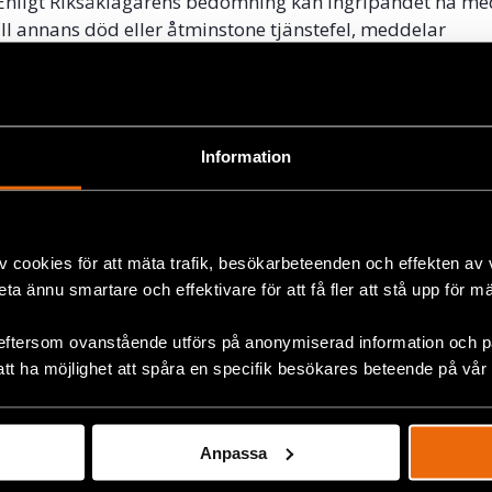
Enligt Riksåklagarens bedömning kan ingripandet ha me
till annans död eller åtminstone tjänstefel, meddelar
igheten.
 om skadestånd
Information
ars i år lämnade Civil Rights Defenders in en skadestånds
ern i ärendet på följande grunder:
eten beslutade om intervention och våldsanvändning tro
e hot för sig själv eller någon annan.
v cookies för att mäta trafik, besökarbeteenden och effekten av
pade inte det oproportionerliga våldet som Sinthu utsatte
beta ännu smartare och effektivare för att få fler att stå upp för m
rmyndigheten och polisen har brustit i efterkommande 
dödsfallet.
eftersom ovanstående utförs på anonymiserad information och på
att ha möjlighet att spåra en specifik besökares beteende på vår
 Sinthus fyra familjemedlemmar och begär ersättning fr
824 kronor för Sinthus död.
Anpassa