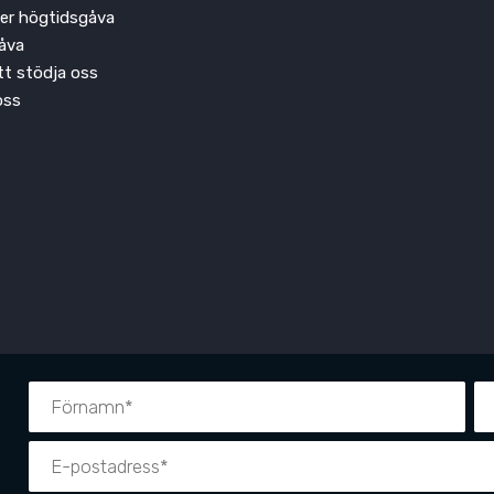
ler högtidsgåva
åva
att stödja oss
oss