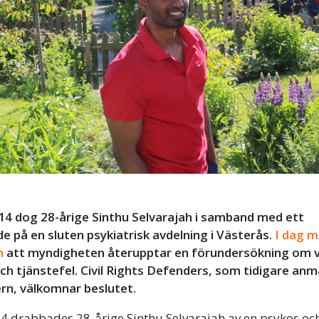
014 dog 28-årige Sinthu Selvarajah i samband med ett
de på en sluten psykiatrisk avdelning i Västerås.
I dag 
n
att myndigheten återupptar en förundersökning om vål
h tjänstefel. Civil Rights Defenders, som tidigare anmält
ern, välkomnar beslutet.
014 drabbades 28-årige Sinthu Selvarajah av en psykos oc