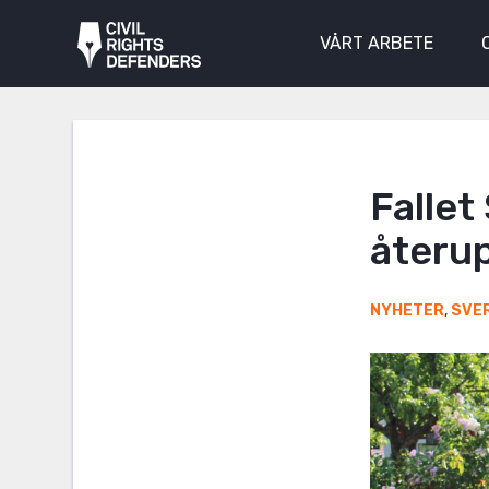
VÅRT ARBETE
Fallet
återu
NYHETER
,
SVE