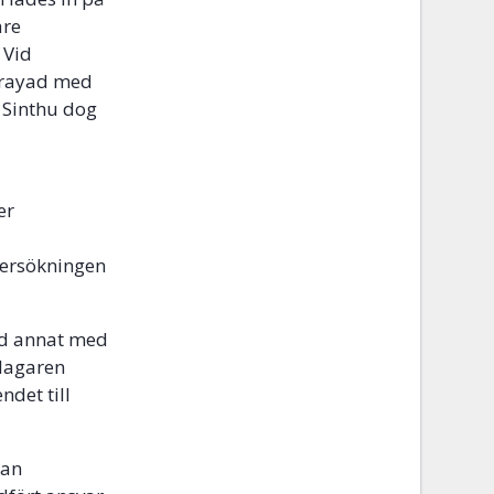
are
 Vid
sprayad med
 Sinthu dog
er
dersökningen
and annat med
klagaren
det till
kan