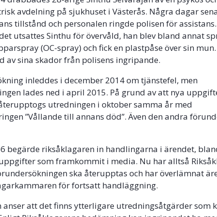
trisk avdelning på sjukhuset i Västerås. Några dagar sen
ans tillstånd och personalen ringde polisen för assistans.
det utsattes Sinthu för övervåld, han blev bland annat 
pparspray (OC-spray) och fick en plastpåse över sin mun.
ljd av sina skador från polisens ingripande.
kning inleddes i december 2014 om tjänstefel, men
ngen lades ned i april 2015. På grund av att nya uppgift
terupptogs utredningen i oktober samma år med
ringen ”Vållande till annans död”. Även den andra förun
016 begärde riksåklagaren in handlingarna i ärendet, bl
uppgifter som framkommit i media. Nu har alltså Rikså
förundersökningen ska återupptas och har överlämnat ären
lagarkammaren för fortsatt handläggning.
 anser att det finns ytterligare utredningsåtgärder som 