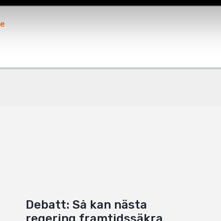
ok
ge
+
Debatt: Så kan nästa
regering framtidssäkra