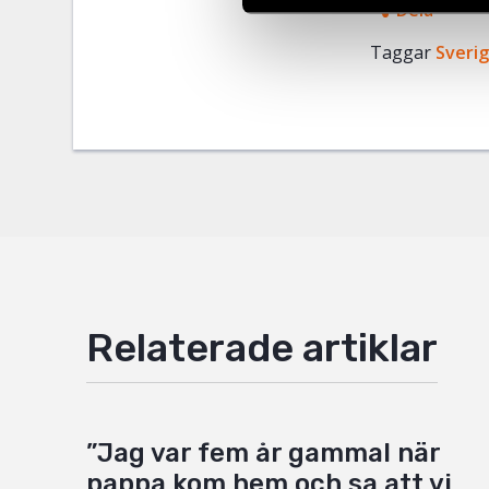
Dela
Taggar
Facebo
Sveri
Twitter
Google
Mail
Relaterade artiklar
”Jag var fem år gammal när
pappa kom hem och sa att vi