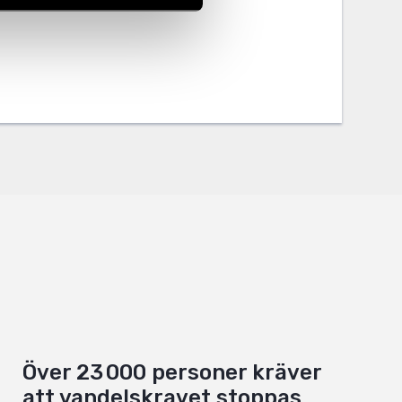
Över 23 000 personer kräver
att vandelskravet stoppas