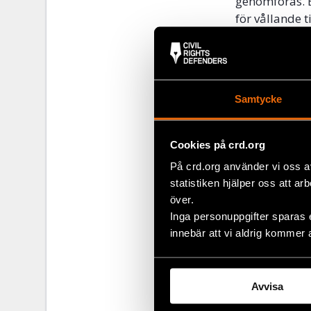
genomföras. 
för vållande 
Åklagarmynd
Begäran
Samtycke
I början av m
Justitiekansl
Cookies på crd.org
-Polismyndigh
varken utgjord
På crd.org använder vi oss a
-Polisen stop
statistiken hjälper oss att ar
-Både åklaga
över.
utredning av 
Inga personuppgifter sparas 
innebär att vi aldrig kommer 
Vi företräder
totalt 2 687 
Avvisa