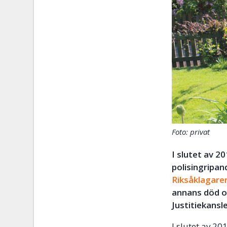
Foto: privat
I slutet av 2
polisingripan
Riksåklagare
annans död oc
Justitiekansl
I slutet av 2