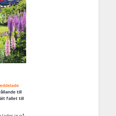
meddelade
lande till
 fallet till
h lades in på