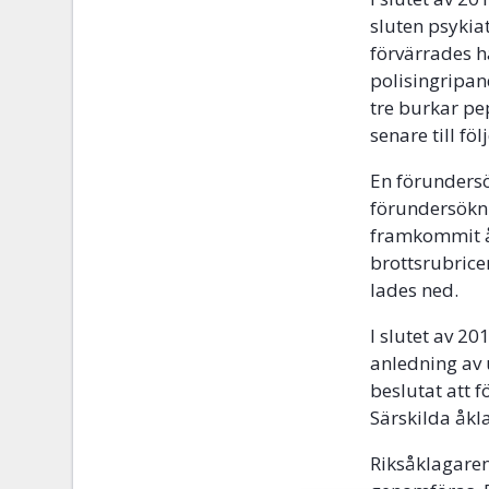
sluten psykia
förvärrades h
polisingripan
tre burkar pe
senare till fö
En förundersö
förundersökni
framkommit å
brottsrubrice
lades ned.
I slutet av 2
anledning av 
beslutat att 
Särskilda åk
Riksåklagaren