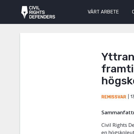
VÅRT ARBETE
Yttran
framti
högsk
13
REMISSVAR
Sammanfatt
Civil Rights D
en högskoleut