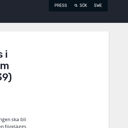
PRESS
SÖK
SWE
 i
om
39)
ingen ska bli
en föreläggs