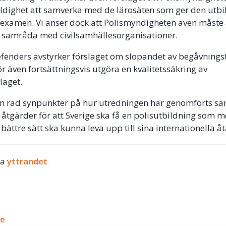
ldighet att samverka med de lärosäten som ger den utb
lisexamen. Vi anser dock att Polismyndigheten även måste
t samråda med civilsamhällesorganisationer.
Defenders avstyrker förslaget om slopandet av begåvnings
r även fortsättningsvis utgöra en kvalitetssäkring av
laget.
en rad synpunkter på hur utredningen har genomförts sa
e åtgärder för att Sverige ska få en polisutbildning som m
 bättre sätt ska kunna leva upp till sina internationella 
la
yttrandet
ok
ge