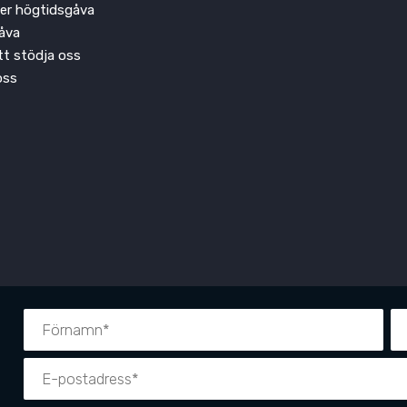
ler högtidsgåva
åva
att stödja oss
oss