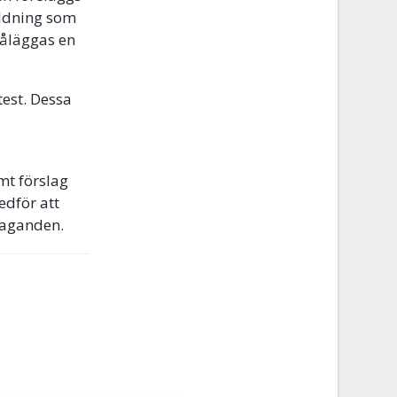
ildning som
 åläggas en
test. Dessa
mt förslag
edför att
åtaganden.