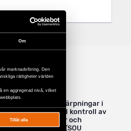
Om
 vår marknadsföring. Den
änskliga rättigheter världen
 en aggregerad nivå, vilket
 webbplats.
Yttrande över Skärpningar i
lagen om särskild kontroll av
vissa utlänningar och
Tillåt alla
utlänningslagen (SOU