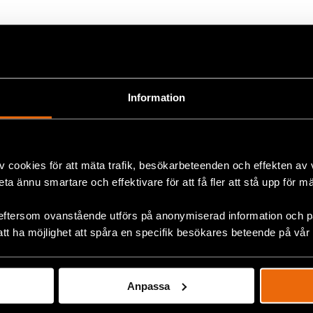
+
Information
v cookies för att mäta trafik, besökarbeteenden och effekten av
beta ännu smartare och effektivare för att få fler att stå upp för m
eftersom ovanstående utförs på anonymiserad information och på
att ha möjlighet att spåra en specifik besökares beteende på vår
Yttrande över Straffansvar
för deltagande i och samröre
med kriminella
Anpassa
sammanslutningar (SOU