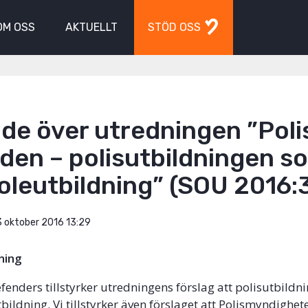
OM OSS
AKTUELLT
STÖD OSS
de över utredningen ”Polis
den – polisutbildningen s
oleutbildning” (SOU 2016:
 oktober 2016 13:29
ning
efenders tillstyrker utredningens förslag att polisutbildn
bildning. Vi tillstyrker även förslaget att Polismyndighet