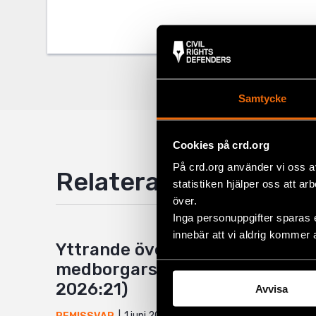
Twitter
Google
Mail
Samtycke
Cookies på crd.org
På crd.org använder vi oss a
Relaterade artiklar
statistiken hjälper oss att ar
över.
Inga personuppgifter sparas 
innebär att vi aldrig kommer 
Yttrande över Återkallelse av
medborgarskap (SOU
2026:21)
Avvisa
1 juni 2026