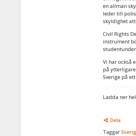
en allmän sky
leder till po
skyldighet at
Civil Rights 
instrument bö
studentunder
Vi har också 
på ytterligar
Sverige på ett
Ladda ner he
Dela
Taggar
Facebo
Sveri