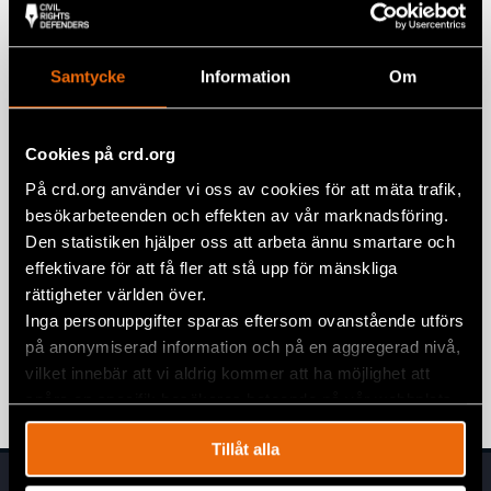
Relaterade artiklar
Mail
Samtycke
Information
Om
Fem år senare har såret från den 11
juli på Kuba ännu inte läkt
Cookies på crd.org
6 augusti 2026
KUBA
,
LATINAMERIKA
,
NYHETER
På crd.org använder vi oss av cookies för att mäta trafik,
Debatt: Stöd till oberoende medier ger
besökarbeteenden och effekten av vår marknadsföring.
kubaner en röst i mörkret
Den statistiken hjälper oss att arbeta ännu smartare och
effektivare för att få fler att stå upp för mänskliga
21 maj 2026
KUBA
,
LATINAMERIKA
,
NYHETER
rättigheter världen över.
Landsomfattande demonstrationer
Inga personuppgifter sparas eftersom ovanstående utförs
för demokrati kvävs i Kuba
på anonymiserad information och på en aggregerad nivå,
vilket innebär att vi aldrig kommer att ha möjlighet att
17 november 2021
KUBA
,
NYHETER
spåra en specifik besökares beteende på vår webbplats.
Tillåt alla