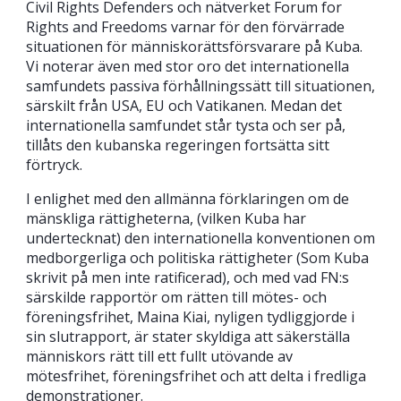
Civil Rights Defenders och nätverket Forum for
Rights and Freedoms varnar för den förvärrade
situationen för människorättsförsvarare på Kuba.
Vi noterar även med stor oro det internationella
samfundets passiva förhållningssätt till situationen,
särskilt från USA, EU och Vatikanen. Medan det
internationella samfundet står tysta och ser på,
tillåts den kubanska regeringen fortsätta sitt
förtryck.
I enlighet med den allmänna förklaringen om de
mänskliga rättigheterna, (vilken Kuba har
undertecknat) den internationella konventionen om
medborgerliga och politiska rättigheter (Som Kuba
skrivit på men inte ratificerad), och med vad FN:s
särskilde rapportör om rätten till mötes- och
föreningsfrihet, Maina Kiai, nyligen tydliggjorde i
sin slutrapport, är stater skyldiga att säkerställa
människors rätt till ett fullt utövande av
mötesfrihet, föreningsfrihet och att delta i fredliga
demonstrationer.