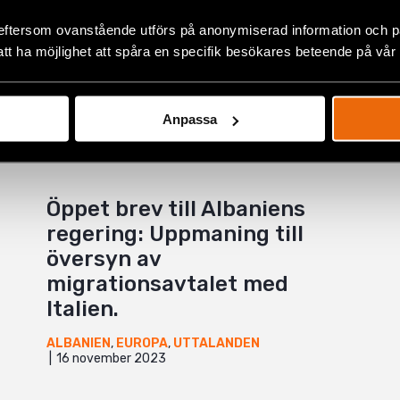
eftersom ovanstående utförs på anonymiserad information och på
att ha möjlighet att spåra en specifik besökares beteende på vår
Anpassa
Öppet brev till Albaniens
regering: Uppmaning till
översyn av
migrationsavtalet med
,
NYHETER
Italien.
ALBANIEN
,
EUROPA
,
UTTALANDEN
16 november 2023