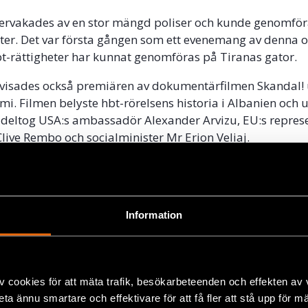
vervakades av en stor mängd poliser och kunde genomför
ter. Det var första gången som ett evenemang av denna 
 hbt-rättigheter har kunnat genomföras på Tiranas gator.
visades också premiären av dokumentärfilmen Skandal!
mi. Filmen belyste hbt-rörelsens historia i Albanien och 
 deltog USA:s ambassadör Alexander Arvizu, EU:s represe
live Rembo och socialminister Mr Erion Veliaj.
Information
ok
a
,
Hbtqi-personers rättigheter
+
v cookies för att mäta trafik, besökarbeteenden och effekten av
beta ännu smartare och effektivare för att få fler att stå upp för m