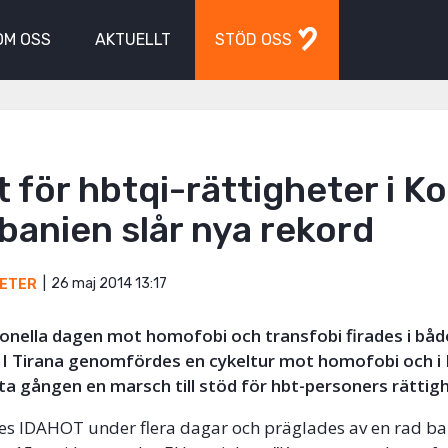
OM OSS
AKTUELLT
STÖD OSS
 för hbtqi-rättigheter i K
banien slår nya rekord
26 maj 2014 13:17
ETER
ionella dagen mot homofobi och transfobi firades i bå
. I Tirana genomfördes en cykeltur mot homofobi och i
sta gången en marsch till stöd för hbt-personers rättig
des IDAHOT under flera dagar och präglades av en rad b