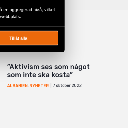
 en aggregerad nivå, vilket
 webbplats.
Tillåt alla
”Aktivism ses som något
som inte ska kosta”
7 oktober 2022
ALBANIEN
,
NYHETER