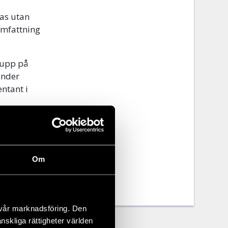
as utan
omfattning
 upp på
under
ntant i
Om
 vår marknadsföring. Den
änskliga rättigheter världen