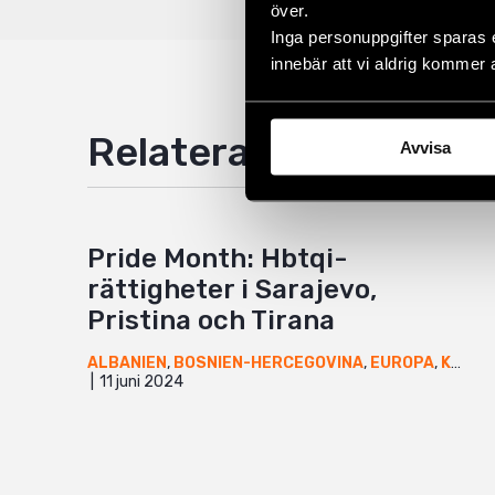
över.
Inga personuppgifter sparas 
innebär att vi aldrig kommer 
Relaterade artiklar
Avvisa
Pride Month: Hbtqi-
rättigheter i Sarajevo,
Pristina och Tirana
ALBANIEN
,
BOSNIEN-HERCEGOVINA
,
EUROPA
,
KOSOVO
11 juni 2024