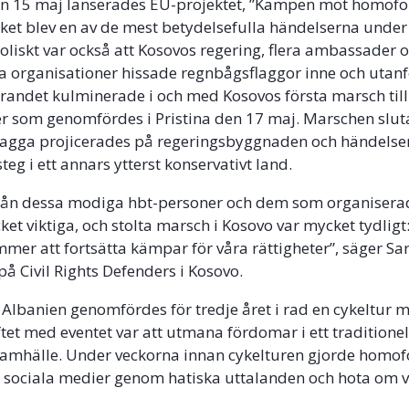
Den 15 maj lanserades EU-projektet, ”Kampen mot homofo
vilket blev en av de mest betydelsefulla händelserna under
liskt var också att Kosovos regering, flera ambassader 
la organisationer hissade regnbågsflaggor inne och utanf
randet kulminerade i och med Kosovos första marsch till
er som genomfördes i Pristina den 17 maj. Marschen slu
lagga projicerades på regeringsbyggnaden och händelse
steg i ett annars ytterst konservativt land.
rån dessa modiga hbt-personer och dem som organiser
ket viktiga, och stolta marsch i Kosovo var mycket tydligt:
ommer att fortsätta kämpar för våra rättigheter”, säger Sa
å Civil Rights Defenders i Kosovo.
 Albanien genomfördes för tredje året i rad en cykeltur 
tet med eventet var att utmana fördomar i ett traditionel
 samhälle. Under veckorna innan cykelturen gjorde homo
i sociala medier genom hatiska uttalanden och hota om 