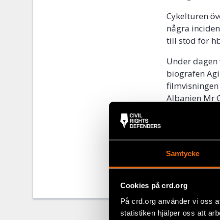
Cykelturen ö
några inciden
till stöd för
Under dagen 
biografen Agi
filmvisningen
Albanien Mr C
Dela
Samtycke
Taggar
Facebo
Europ
Twitter
Cookies på crd.org
Google
På crd.org använder vi oss a
Mail
statistiken hjälper oss att ar