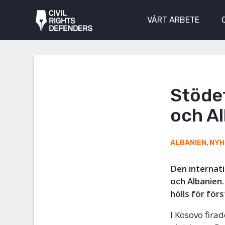
VÅRT ARBETE
Stödet
och Al
ALBANIEN
,
NYH
Den internat
och Albanien
hölls för för
I Kosovo fira