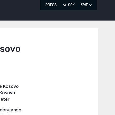
PRESS
SÖK
SWE
osovo
de Kosovo
 Kosovo
heter.
anbrytande