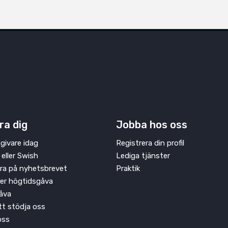
ra dig
Jobba hos oss
givare idag
Registrera din profil
 eller Swish
Lediga tjänster
ra på nyhetsbrevet
Praktik
ler högtidsgåva
åva
att stödja oss
oss