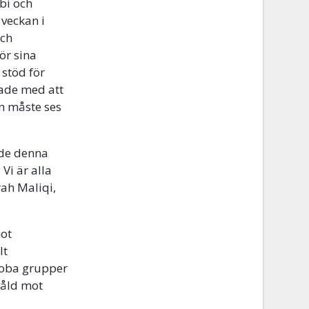
bi och
 veckan i
och
ör sina
 stöd för
tade med att
n måste ses
ade denna
 Vi är alla
rah Maliqi,
mot
lt
foba grupper
våld mot