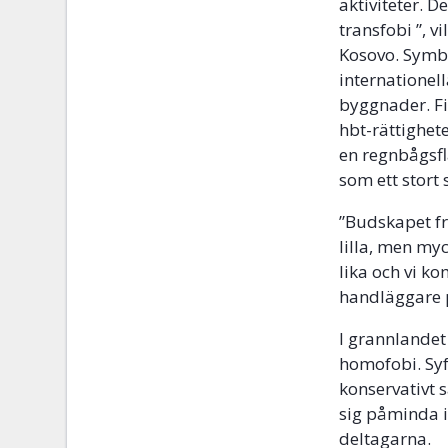
aktiviteter. 
transfobi ”, 
Kosovo. Symbo
internationel
byggnader. Fi
hbt-rättighet
en regnbågsf
som ett stort 
”Budskapet f
lilla, men myc
lika och vi k
handläggare p
I grannlandet
homofobi. Syf
konservativt
sig påminda 
deltagarna.