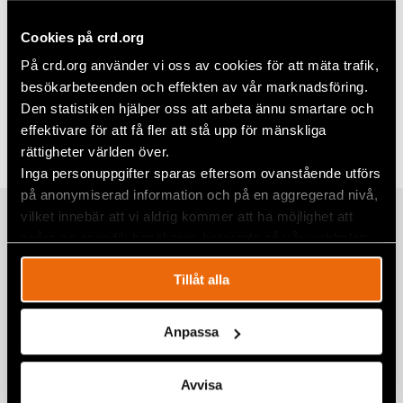
Mer information:
Sveriges rapport
Cookies på crd.org
På crd.org använder vi oss av cookies för att mäta trafik,
besökarbeteenden och effekten av vår marknadsföring.
Dela
Den statistiken hjälper oss att arbeta ännu smartare och
Taggar
Facebook
Sverige
effektivare för att få fler att stå upp för mänskliga
rättigheter världen över.
Twitter
Inga personuppgifter sparas eftersom ovanstående utförs
på anonymiserad information och på en aggregerad nivå,
Google+
vilket innebär att vi aldrig kommer att ha möjlighet att
Relaterade artiklar
Mail
spåra en specifik besökares beteende på vår webbplats.
Tillåt alla
”Jag var fem år gammal när pappa
kom hem och sa att vi måste fly.”
Anpassa
10 juli 2026
NYHETER
,
SVERIGE
Avvisa
Debatt: Så kan nästa regering