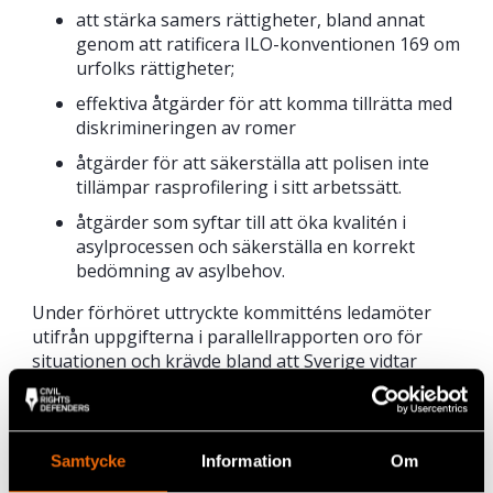
att stärka samers rättigheter, bland annat
genom att ratificera ILO-konventionen 169 om
urfolks rättigheter;
effektiva åtgärder för att komma tillrätta med
diskrimineringen av romer
åtgärder för att säkerställa att polisen inte
tillämpar rasprofilering i sitt arbetssätt.
åtgärder som syftar till att öka kvalitén i
asylprocessen och säkerställa en korrekt
bedömning av asylbehov.
Under förhöret uttryckte kommitténs ledamöter
utifrån uppgifterna i parallellrapporten oro för
situationen och krävde bland att Sverige vidtar
åtgärder för att motverka rasistisk propaganda och
hatbrott och för att säkerställa att fler
diskrimineringsfall prövas i domstol.
Samtycke
Information
Om