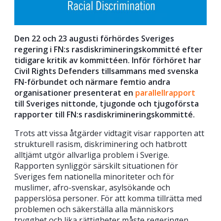
Den 22 och 23 augusti förhördes Sveriges
regering i FN:s rasdiskrimineringskommitté efter
tidigare kritik av kommittéen. Inför förhöret har
Civil Rights Defenders tillsammans med svenska
FN-förbundet och närmare femtio andra
organisationer presenterat en
parallellrapport
till Sveriges nittonde, tjugonde och tjugoförsta
rapporter till FN:s rasdiskrimineringskommitté.
Trots att vissa åtgärder vidtagit visar rapporten att
strukturell rasism, diskriminering och hatbrott
alltjämt utgör allvarliga problem i Sverige.
Rapporten synliggör särskilt situationen för
Sveriges fem nationella minoriteter och för
muslimer, afro-svenskar, asylsökande och
papperslösa personer. För att komma tillrätta med
problemen och säkerställa alla människors
trygghet och lika rättigheter måste regeringen