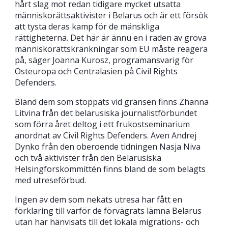
hårt slag mot redan tidigare mycket utsatta
människorättsaktivister i Belarus och är ett försök
att tysta deras kamp för de mänskliga
rättigheterna. Det här är ännu en i raden av grova
människorättskränkningar som EU måste reagera
på, säger Joanna Kurosz, programansvarig för
Östeuropa och Centralasien på Civil Rights
Defenders.
Bland dem som stoppats vid gränsen finns Zhanna
Litvina från det belarusiska journalistförbundet
som förra året deltog i ett frukostseminarium
anordnat av Civil Rights Defenders. Även Andrej
Dynko från den oberoende tidningen Nasja Niva
och två aktivister från den Belarusiska
Helsingforskommittén finns bland de som belagts
med utreseförbud.
Ingen av dem som nekats utresa har fått en
förklaring till varför de förvägrats lämna Belarus
utan har hänvisats till det lokala migrations- och