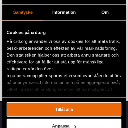
Natalia Project‑deltagare Nasta Loika
Samtycke
Information
Om
frisläppt från belarusiskt fängelse
BELARUS
,
EURASIEN
,
NATALIA PROJECT
,
NYHETER
20 mars 2026
Cookies på crd.org
Ett år sedan domen mot
På crd.org använder vi oss av cookies för att mäta trafik,
Viasnamedlemmar
besökarbeteenden och effekten av vår marknadsföring.
Den statistiken hjälper oss att arbeta ännu smartare och
4 mars 2024
BELARUS
,
UTTALANDEN
effektivare för att få fler att stå upp för mänskliga
Nobelpristagaren Ales Bialiatski dömd
rättigheter världen över.
till 10 års fängelse
Inga personuppgifter sparas eftersom ovanstående utförs
på anonymiserad information och på en aggregerad nivå,
3 mars 2023
BELARUS
,
NYHETER
vilket innebär att vi aldrig kommer att ha möjlighet att
spåra en specifik besökares beteende på vår webbplats.
Tillåt alla
Anpassa