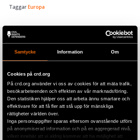
Taggar
Facebook
Europa
Twitter
Google+
Relaterade artiklar
Mail
Samtycke
Information
Om
Opinionsundersökning: Majoritet i
Cookies på crd.org
Nordmakedonien stöder rätten till
fredlig prideparad
På crd.org använder vi oss av cookies för att mäta trafik,
besökarbeteenden och effekten av vår marknadsföring.
26 juni 2021
EUROPA
,
NORDMAKEDONIEN
Den statistiken hjälper oss att arbeta ännu smartare och
effektivare för att få fler att stå upp för mänskliga
”Jag har fortsatt med min aktivism.
rättigheter världen över.
Jag har fortsatt kämpa för hbtqi-
Inga personuppgifter sparas eftersom ovanstående utförs
rättigheter”
på anonymiserad information och på en aggregerad nivå,
AKUTFONDEN
,
NORDMAKEDONIEN
,
NYHETER
vilket innebär att vi aldrig kommer att ha möjlighet att
15 juni 2021