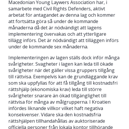
Macedonian Young Laywers Association har, i
samarbete med Civil Rights Defenders, aktivt
arbetat för antagandet av denna lag och kommer
att fortsätta göra så under de kommande
månaderna då det är nödvändigt att lagens
implementering övervakas och att ytterligare
tillägg införs. Det är nödvändigt att tilläggen införs
under de kommande sex månaderna.
Implementeringen av lagen ställs dock inför många
svårigheter. Svagheter i lagen kan leda till ökade
svårigheter när det gäller vissa gruppers tillgång
till rättvisa. Exempelvis kan de grundläggande krav
som ska uppfyllas för att få tillgång till kostnadsfri
rättshjälp (ekonomiska krav) leda till större
svårigheter snarare än ökad tillgänglighet till
rättvisa för många av målgrupperna. I Kroatien
infördes liknande villkor vilket haft negativa
konsekvenser. Vidare ska den kostnadsfria
rättshjälpen tillhandahållas av auktoriserade
officiella personer från lokala kontor tillhörande