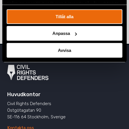
spåra en specifik besökares beteende på vår webbplats.
Stort bakslag för skyddet mot
Tillåt alla
diskriminering i Nordmakedonien
19 maj 2020
NORDMAKEDONIEN
,
NYHETER
Anpassa
Avvisa
Huvudkontor
Civil Rights Defenders
Östgötagatan 90
SE-116 64 Stockholm, Sverige
Kontakta oss