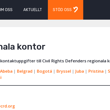
OM OSS
AKTUELLT
STÖD OSS
nala kontor
 kontaktuppgifter till Civil Rights Defenders regionala 
 Abeba
|
Belgrad
|
Bogotá
|
Bryssel
|
Juba
|
Pristina
|
i
crd.org