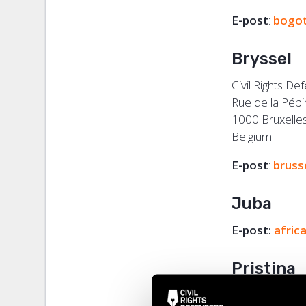
E-post
:
bogo
Bryssel
Civil Rights De
Rue de la Pépi
1000 Bruxelle
Belgium
E-post
:
bruss
Juba
E-post:
afric
Pristina
Civil Rights De