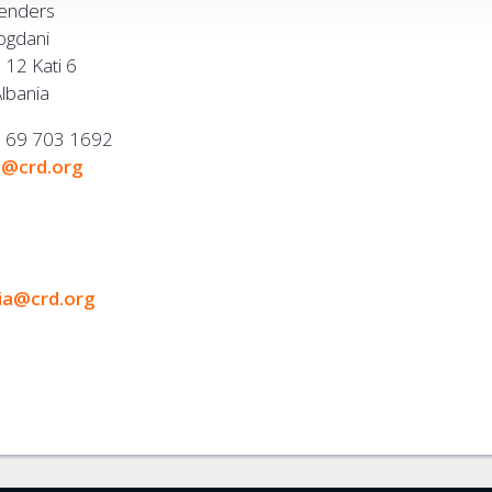
fenders
ogdani
. 12 Kati 6
Albania
5 69 703 1692
a@crd.org
ia@crd.org