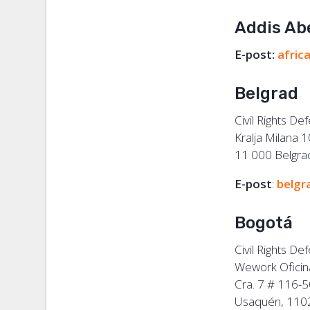
Addis Ab
E-post:
afric
Belgrad
Civil Rights De
Kralja Milana 
11 000 Belgra
E-post
:
belgr
Bogotá
Civil Rights De
Wework Ofici
Cra. 7 # 116-
Usaquén, 110