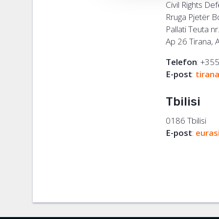
Civil Rights De
Rruga Pjetër B
Pallati Teuta nr
Ap 26 Tirana, 
Telefon
: +35
E-post
:
tiran
Tbilisi
0186 Tbilisi
E-post
:
euras