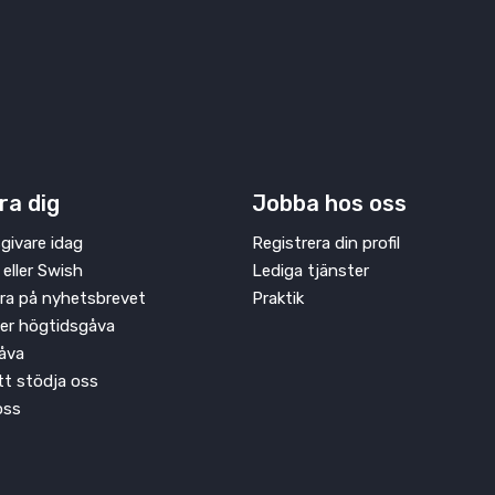
ra dig
Jobba hos oss
givare idag
Registrera din profil
 eller Swish
Lediga tjänster
ra på nyhetsbrevet
Praktik
ler högtidsgåva
åva
att stödja oss
oss