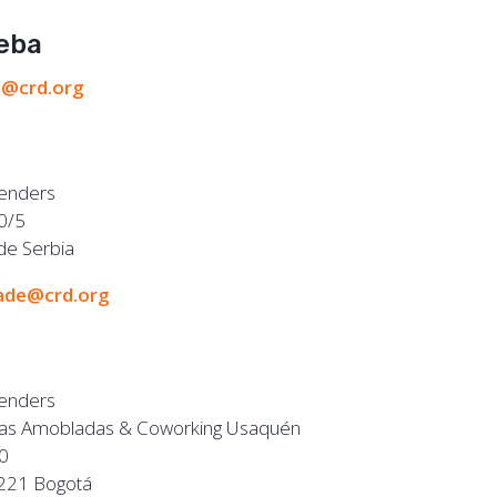
eba
a@crd.org
fenders
10/5
de Serbia
ade@crd.org
fenders
nas Amobladas & Coworking Usaquén
50
221 Bogotá