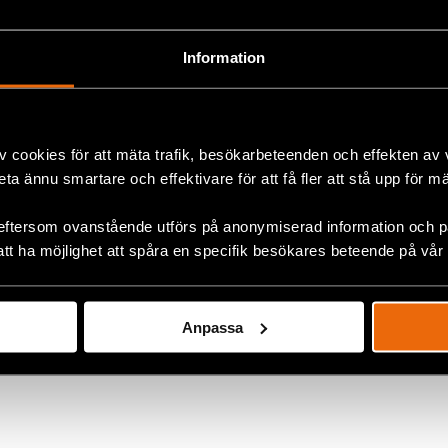
jaziti 62 5/25
na
Information
3 49 44 66 33
ina@crd.org
v cookies för att mäta trafik, besökarbeteenden och effekten av
beta ännu smartare och effektivare för att få fler att stå upp för m
fenders
eftersom ovanstående utförs på anonymiserad information och på
/2
att ha möjlighet att spåra en specifik besökares beteende på vår
vo
rzegovina
Anpassa
7 33 558 515
evo.office@crd.org