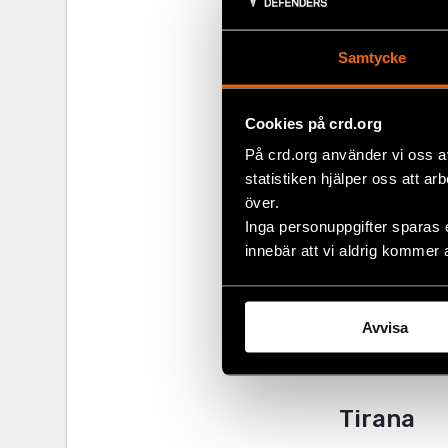
Sheshi Zahir Pa
10 000 Prishti
Kosovo
Samtycke
Telefon
: +38
E-post
:
prist
Cookies på crd.org
På crd.org använder vi oss a
Sarajevo
statistiken hjälper oss att ar
över.
Civil Rights De
Inga personuppgifter sparas 
Pehlivanuša 1
innebär att vi aldrig kommer 
71 000 Saraje
Bosnia and He
Avvisa
Telefon
: +38
E-post
:
saraj
Tirana