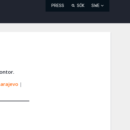
PRESS
SÖK
SWE
kontor.
Sarajevo
|