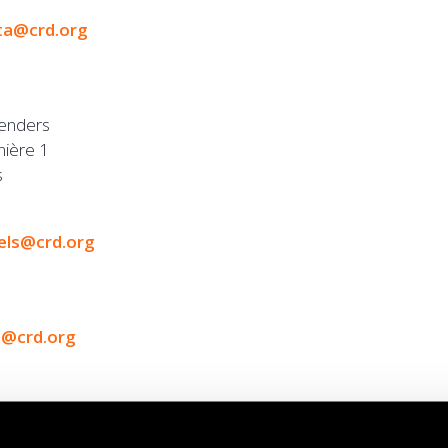
ta@crd.org
fenders
nière 1
s
els@crd.org
a@crd.org
fenders