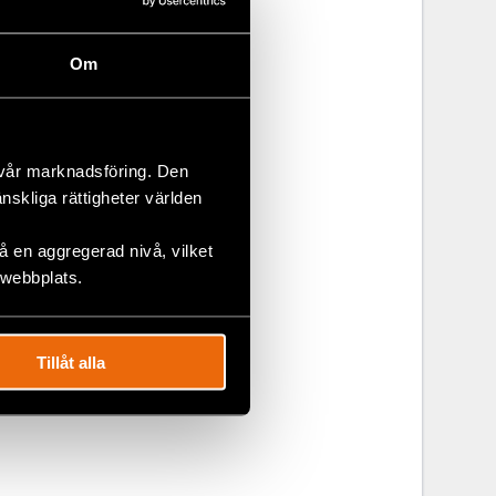
Om
 vår marknadsföring. Den
änskliga rättigheter världen
 en aggregerad nivå, vilket
 webbplats.
Tillåt alla