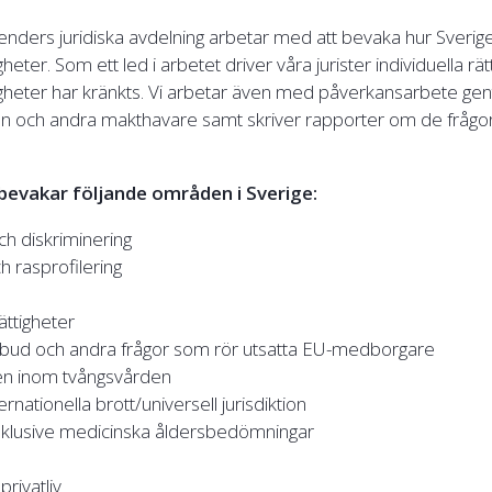
fenders juridiska avdelning arbetar med att bevaka hur Sverige 
heter. Som ett led i arbetet driver våra jurister individuella rätt
igheter har kränkts. Vi arbetar även med påverkansarbete ge
isen och andra makthavare samt skriver rapporter om de frågor
 bevakar följande områden i Sverige:
ch diskriminering
ch rasprofilering
ättigheter
örbud och andra frågor som rör utsatta EU-medborgare
nen inom tvångsvården
rnationella brott/universell jurisdiktion
 inklusive medicinska åldersbedömningar
 privatliv