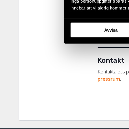
Inga personuppgifter sparas 
Hot och f
innebär att vi aldrig kommer 
Demokrati
Val, prot
Situation
Digital s
Avvisa
Diskrimin
Kontakt
Kontakta oss p
pressrum
.