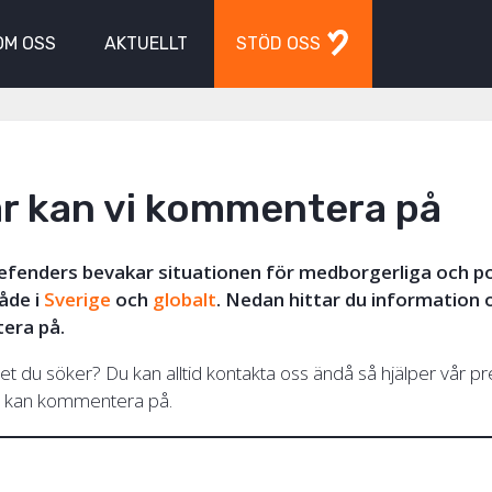
OM OSS
AKTUELLT
STÖD OSS
är kan vi kommentera på
Defenders bevakar situationen för medborgerliga och po
åde i
Sverige
och
globalt
. Nedan hittar du information 
tera på.
det du söker? Du kan alltid kontakta oss ändå så hjälper vår pres
vi kan kommentera på.