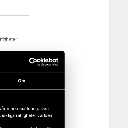
ttigheter
Om
 vår marknadsföring. Den
änskliga rättigheter världen