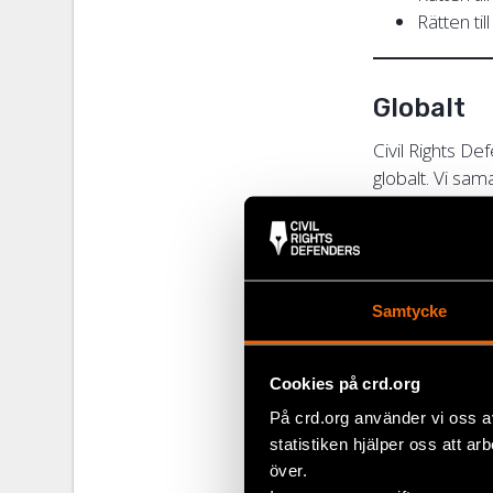
Rätten til
Globalt
Civil Rights De
globalt. Vi sa
Regioner vi 
Afrika
Asien
Samtycke
Eurasie
Europa
Latinam
Cookies på crd.org
På crd.org använder vi oss a
Exempel på 
statistiken hjälper oss att ar
Situation
över.