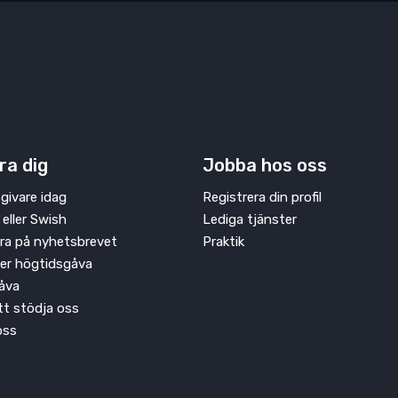
ra dig
Jobba hos oss
givare idag
Registrera din profil
 eller Swish
Lediga tjänster
ra på nyhetsbrevet
Praktik
ler högtidsgåva
åva
att stödja oss
oss