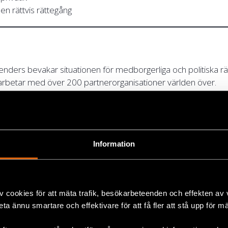
l en rättvis rättegång
fenders bevakar situationen för medborgerliga och politiska rä
marbetar med över 200 partnerorganisationer världen över.
bevakar
:
Information
n
erika
v cookies för att mäta trafik, besökarbeteenden och effekten av
områden vi bevakar
:
beta ännu smartare och effektivare för att få fler att stå upp för m
en för människorättsförsvarare globalt