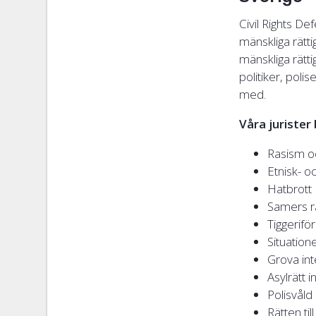
Civil Rights De
mänskliga rättig
mänskliga rätt
politiker, pol
med.
Våra jurister
Rasism o
Etnisk- o
Hatbrott
Samers r
Tiggerif
Situatio
Grova inte
Asylrätt
Polisvåld
Rätten till