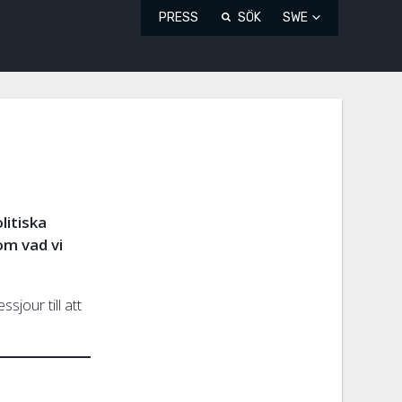
PRESS
SÖK
SWE
litiska
om vad vi
sjour till att