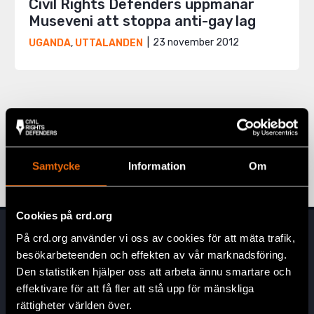
Civil Rights Defenders uppmanar
Museveni att stoppa anti-gay lag
23 november 2012
UGANDA
,
UTTALANDEN
Sida 3 av 3
1
2
3
Samtycke
Information
Om
Cookies på crd.org
På crd.org använder vi oss av cookies för att mäta trafik,
besökarbeteenden och effekten av vår marknadsföring.
Den statistiken hjälper oss att arbeta ännu smartare och
effektivare för att få fler att stå upp för mänskliga
rättigheter världen över.