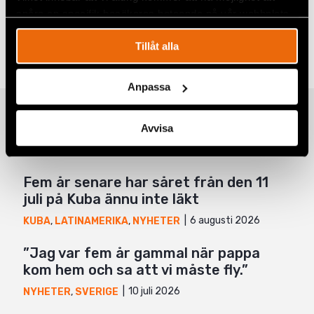
Om situationen i Israel och Palestina
spåra en specifik besökares beteende på vår webbplats.
Frågor och svar om Israel och Palestina
Tillåt alla
Dela
Anpassa
Facebook
Relaterade artiklar
Twitter
Avvisa
Google+
Mail
Fem år senare har såret från den 11
juli på Kuba ännu inte läkt
6 augusti 2026
KUBA
,
LATINAMERIKA
,
NYHETER
”Jag var fem år gammal när pappa
kom hem och sa att vi måste fly.”
10 juli 2026
NYHETER
,
SVERIGE