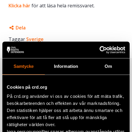
Klicka här
för att läsa hela remissvaret.
Dela
Taggar
Facebook
Sverige
Twitter
Google+
Samtycke
Information
Om
Relaterade artiklar
Mail
Cookies på crd.org
På crd.org använder vi oss av cookies för att mäta trafik,
Yttrande över Återkallelse av
besökarbeteenden och effekten av vår marknadsföring.
medborgarskap (SOU 2026:21)
Den statistiken hjälper oss att arbeta ännu smartare och
1 juni 2026
REMISSVAR
effektivare för att få fler att stå upp för mänskliga
rättigheter världen över.
Yttrande över Straffansvar för
Inga personuppgifter sparas eftersom ovanstående utförs