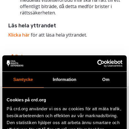
offentligt biträde, då detta medför brister i
rättssäkerheten.
Läs hela yttrandet
Klicka här
för att läsa hela yttrandet.
Dela
Taggar
Facebook
Sverige
Twitter
Samtycke
Information
Om
Google+
Relaterade artiklar
Cookies på crd.org
Mail
På crd.org använder vi oss av cookies för att mäta trafik,
besökarbeteenden och effekten av vår marknadsföring.
Den statistiken hjälper oss att arbeta ännu smartare och
Yttrande över Återkallelse av