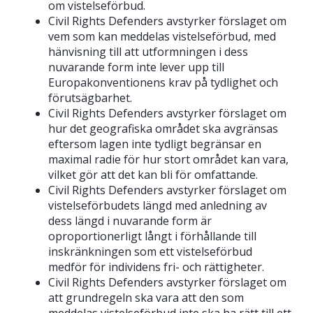
om vistelseförbud.
Civil Rights Defenders avstyrker förslaget om
vem som kan meddelas vistelseförbud, med
hänvisning till att utformningen i dess
nuvarande form inte lever upp till
Europakonventionens krav på tydlighet och
förutsägbarhet.
Civil Rights Defenders avstyrker förslaget om
hur det geografiska området ska avgränsas
eftersom lagen inte tydligt begränsar en
maximal radie för hur stort området kan vara,
vilket gör att det kan bli för omfattande.
Civil Rights Defenders avstyrker förslaget om
vistelseförbudets längd med anledning av
dess längd i nuvarande form är
oproportionerligt långt i förhållande till
inskränkningen som ett vistelseförbud
medför för individens fri- och rättigheter.
Civil Rights Defenders avstyrker förslaget om
att grundregeln ska vara att den som
meddelas vistelseförbud inte ska ha rätt till ett