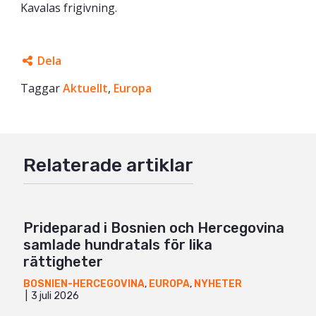
Kavalas frigivning.
Dela
Taggar
Facebook
Aktuellt
,
Europa
Twitter
Google+
Relaterade artiklar
Mail
Prideparad i Bosnien och Hercegovina
samlade hundratals för lika
rättigheter
BOSNIEN-HERCEGOVINA
,
EUROPA
,
NYHETER
3 juli 2026