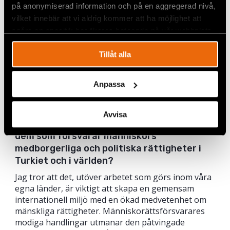
på anonymiserad information och på en aggregerad nivå,
Jag är alltmer övertygad om att oberoendet för
vilket innebär att vi aldrig kommer att ha möjlighet att
rättsväsendet är avgörande för att upprätthålla
spåra en specifik besökares beteende på vår webbplats.
rättsstatens principer och skydda medborgerliga
rättigheter och friheter. Tyvärr är internationell
Tillåt alla
rätt och dess institutioner fortfarande inte
tillräckligt effektiva för att förhindra att kritiska
röster förtrycks och att människorättsförsvarare
Anpassa
och politiska aktivister förföljs i länder med
auktoritärt styre.
Avvisa
Vilket budskap vill du dela med dig av till
dem som försvarar människors
medborgerliga och politiska rättigheter i
Turkiet och i världen?
Jag tror att det, utöver arbetet som görs inom våra
egna länder, är viktigt att skapa en gemensam
internationell miljö med en ökad medvetenhet om
mänskliga rättigheter. Människorättsförsvarares
modiga handlingar utmanar den påtvingade