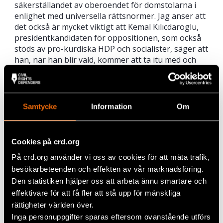
säkerställandet av oberoendet för domstolarna i
enlighet med universella rättsnormer. Jag anser att
det också är mycket viktigt att Kemal Kılıcdaroglu,
presidentkandidaten för oppositionen, som också
stöds av pro-kurdiska HDP och socialister, säger att
han, när han blir vald, kommer att ta itu med och
försöka rätta till alla former av orättvisor som
begåtts av statliga organ. Jag tror att folket i
Turkiet kommer att välja det alternativ som arbetar
för demokrati och rättsstatsprincipen. Den senaste
Samtycke
Information
Om
jordbävningen, som visar de dödliga
konsekvenserna av de skadade statliga
institutionerna under den nuvarande
Cookies på crd.org
presidentstyret, har ytterligare stärkt kraven på
På crd.org använder vi oss av cookies för att mäta trafik,
förändring.
besökarbeteenden och effekten av vår marknadsföring.
När du ser tillbaka på din resa som
Den statistiken hjälper oss att arbeta ännu smartare och
civilsamhällesaktivist och filantrop, vilka är
effektivare för att få fler att stå upp för mänskliga
de viktigaste lärdomarna du har gjort på
rättigheter världen över.
vägen?
Inga personuppgifter sparas eftersom ovanstående utförs