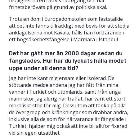
möjlighet till en rättvis rättegång och har
frihetsberövats på grund av politiska skäl.
Trots en dom i Europadomstolen som fastställde
att det inte fanns tillräckligt med bevis för att stödja
anklagelserna mot Kavala, hålls han fortfarande i
ett högsäkerhetsfängelse i Marmara i Istanbul.
Det har gått mer än 2000 dagar sedan du
fängslades. Hur har du lyckats hålla modet
uppe under all denna tid?
Jag har inte känt mig ensam eller isolerad. De
stöttande meddelandena jag har fått från mina
vänner i Turkiet och utomlands, samt från unga
människor jag aldrig har träffat, har varit ett stort
moraliskt stöd för mig. Dessutom att tänka på alla
de övergrepp och kränkningar som drabbar andra,
inklusive alla de som för närvarande är fängslade i
Turkiet, hjälper mig också att inte bli alltför fixerad
vid sin egen utsatthet.