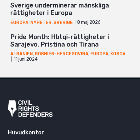
Sverige underminerar mänskliga
rättigheter i Europa
8 maj 2026
EUROPA
,
NYHETER
,
SVERIGE
Pride Month: Hbtqi-rättigheter i
Sarajevo, Pristina och Tirana
ALBANIEN
,
BOSNIEN-HERCEGOVINA
,
EUROPA
,
KOSOVO
,
NYH
11 juni 2024
Huvudkontor