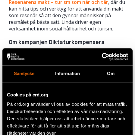
Resenärens makt – turism som när och tär
, där du
kan hitta tips och verktyg för att använda din makt
som resenär så att den gynnar människor på
resmålet på bästa sätt. Linda driver egen
verksamhet inom social hållbarhet och turism.
Om kampanjen Diktaturkompensera
Nästan hälften av världens länder är idag diktaturer
där människor lever med inskränkta rättigheter.
Flera av dessa länder är populära vinterresmål där
våra pengar riskerar att hamna i auktoritära
Samtycke
Information
Om
regimers händer. Därför lanserar vi nu möjligheten
att diktaturkompensera – ett sätt att stötta arbetet
för mänskliga rättigheter i världen. Läs mer och
Cookies på crd.org
testa att räkna ut
här
.
På crd.org använder vi oss av cookies för att mäta trafik,
Om Civil Rights Defenders
besökarbeteenden och effekten av vår marknadsföring.
Den statistiken hjälper oss att arbeta ännu smartare och
Civil Rights Defenders försvarar medborgerliga och
effektivare för att få fler att stå upp för mänskliga
politiska rättigheter och stärker
rättigheter världen över.
människorättsförsvarare som är utsatta för risker.