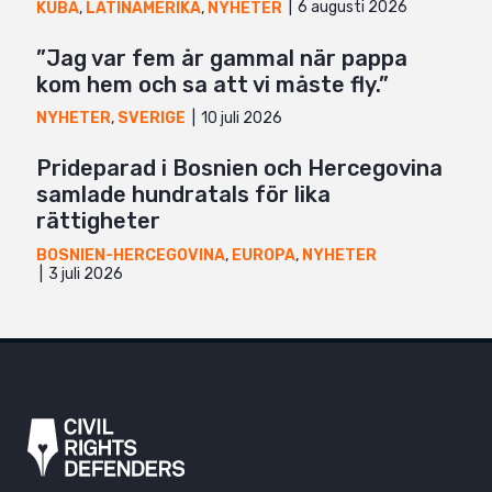
6 augusti 2026
KUBA
,
LATINAMERIKA
,
NYHETER
”Jag var fem år gammal när pappa
kom hem och sa att vi måste fly.”
10 juli 2026
NYHETER
,
SVERIGE
Prideparad i Bosnien och Hercegovina
samlade hundratals för lika
rättigheter
BOSNIEN-HERCEGOVINA
,
EUROPA
,
NYHETER
3 juli 2026