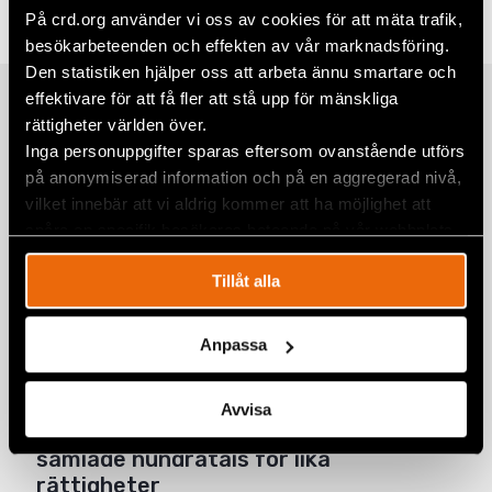
På crd.org använder vi oss av cookies för att mäta trafik,
Twitter
besökarbeteenden och effekten av vår marknadsföring.
Den statistiken hjälper oss att arbeta ännu smartare och
Google+
effektivare för att få fler att stå upp för mänskliga
Relaterade artiklar
Mail
rättigheter världen över.
Inga personuppgifter sparas eftersom ovanstående utförs
på anonymiserad information och på en aggregerad nivå,
vilket innebär att vi aldrig kommer att ha möjlighet att
Fem år senare har såret från den 11
spåra en specifik besökares beteende på vår webbplats.
juli på Kuba ännu inte läkt
6 augusti 2026
KUBA
,
LATINAMERIKA
,
NYHETER
Tillåt alla
”Jag var fem år gammal när pappa
kom hem och sa att vi måste fly.”
Anpassa
10 juli 2026
NYHETER
,
SVERIGE
Avvisa
Prideparad i Bosnien och Hercegovina
samlade hundratals för lika
rättigheter