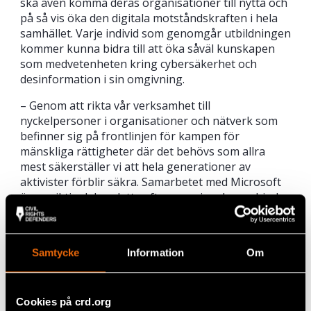
ska även komma deras organisationer till nytta och
på så vis öka den digitala motståndskraften i hela
samhället. Varje individ som genomgår utbildningen
kommer kunna bidra till att öka såväl kunskapen
som medvetenheten kring cybersäkerhet och
desinformation i sin omgivning.
– Genom att rikta vår verksamhet till
nyckelpersoner i organisationer och nätverk som
befinner sig på frontlinjen för kampen för
mänskliga rättigheter där det behövs som allra
mest säkerställer vi att hela generationer av
aktivister förblir säkra. Samarbetet med Microsoft
är en viktig del av detta eftersom vi nu kan erbjuda
verktyg och kompetens av allra högsta klass
,
säger
Marcin de Kaminski.
Samtycke
Information
Om
Dela
Cookies på crd.org
Taggar
Facebook
Aktuellt