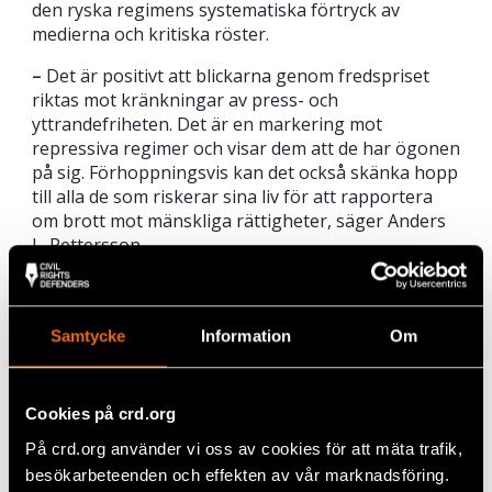
den ryska regimens systematiska förtryck av
medierna och kritiska röster.
–
Det är positivt att blickarna genom fredspriset
riktas mot kränkningar av press- och
yttrandefriheten. Det är en markering mot
repressiva regimer och visar dem att de har ögonen
på sig. Förhoppningsvis kan det också skänka hopp
till alla de som riskerar sina liv för att rapportera
om brott mot mänskliga rättigheter, säger Anders
L. Pettersson.
Kontakta oss
Vill du ha en kommentar? Kontakta oss på 076 576
Samtycke
Information
Om
27 62 eller press@crd.org. Civil Rights Defenders
försvarar människors medborgerliga och politiska
rättigheter och stärker människorättsförsvarare
Cookies på crd.org
som är utsatta för risker. Vi är aktiva i Sverige och
de länder i världen där respekten för mänskliga
På crd.org använder vi oss av cookies för att mäta trafik,
rättigheter är som sämst.
besökarbeteenden och effekten av vår marknadsföring.