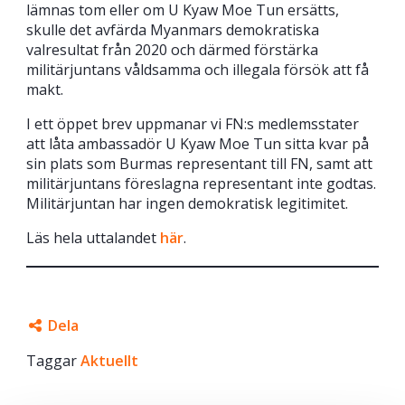
lämnas tom eller om U Kyaw Moe Tun ersätts,
skulle det avfärda Myanmars demokratiska
valresultat från 2020 och därmed förstärka
militärjuntans våldsamma och illegala försök att få
makt.
I ett öppet brev uppmanar vi FN:s medlemsstater
att låta ambassadör U Kyaw Moe Tun sitta kvar på
sin plats som Burmas representant till FN, samt att
militärjuntans föreslagna representant inte godtas.
Militärjuntan har ingen demokratisk legitimitet.
Läs hela uttalandet
här
.
Dela
Taggar
Facebook
Aktuellt
Twitter