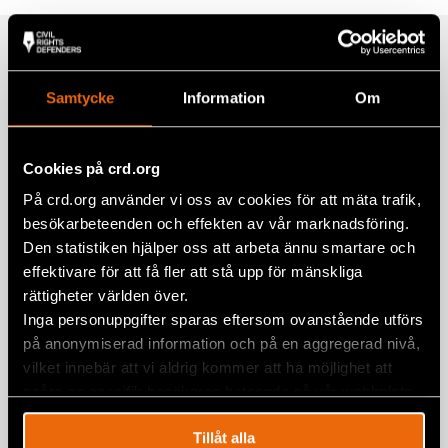
Google+
Relaterade artiklar
Mail
Samtycke
Information
Om
”Med stöd från Civil Rights Defenders
Cookies på crd.org
kan vi fortsätta våra sändningar om
människorättsfrågor i Burma”
På crd.org använder vi oss av cookies för att mäta trafik,
besökarbeteenden och effekten av vår marknadsföring.
19 juni 2024
AKUTFONDEN
,
BURMA
,
NYHETER
Den statistiken hjälper oss att arbeta ännu smartare och
Burma efter militärkuppen:
effektivare för att få fler att stå upp för mänskliga
”Situationen är katastrofal”
rättigheter världen över.
Inga personuppgifter sparas eftersom ovanstående utförs
31 januari 2024
BURMA
,
NYHETER
på anonymiserad information och på en aggregerad nivå,
vilket innebär att vi aldrig kommer att ha möjlighet att
Två år sedan militärkuppen i Burma
spåra en specifik besökares beteende på vår webbplats.
1 februari 2023
BURMA
,
NYHETER
Tillåt alla