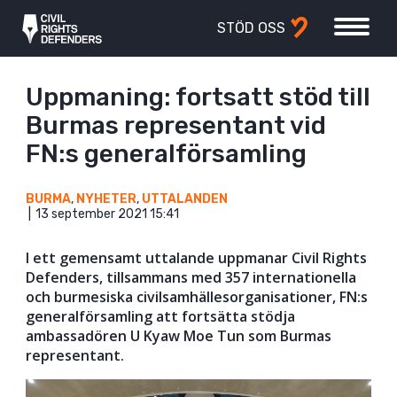
STÖD OSS
Uppmaning: fortsatt stöd till
Burmas representant vid
FN:s generalförsamling
BURMA
,
NYHETER
,
UTTALANDEN
13 september 2021 15:41
I ett gemensamt uttalande uppmanar Civil Rights
Defenders, tillsammans med 357 internationella
och burmesiska civilsamhällesorganisationer, FN:s
generalförsamling att fortsätta stödja
ambassadören U Kyaw Moe Tun som Burmas
representant.