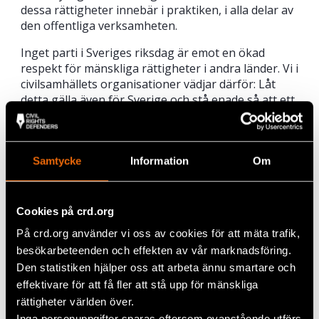
dessa rättigheter innebär i praktiken, i alla delar av
den offentliga verksamheten.
Inget parti i Sveriges riksdag är emot en ökad
respekt för mänskliga rättigheter i andra länder. Vi i
civilsamhällets organisationer vädjar därför: Låt
detta gälla även för Sverige och stå enade så att ett
nytt institut för mänskliga rättigheter kommer på
plats i början av nästa år.
Anna Johansson
,
Tf Generalsekreterare, Amnesty
Samtycke
Information
Om
International i Sverige
Anders Pettersson
,
Executive director, Civil Rights
Defenders
Cookies på crd.org
Beatrice Högå
,
Verksamhetschef, Agera Värmland
På crd.org använder vi oss av cookies för att mäta trafik,
Åsa Strahlemo
, Förbundsordförande, DHR
besökarbeteenden och effekten av vår marknadsföring.
Olivia Novotny Bill
, Verksamhetsledare,
Antidiskrimineringsbyrån Uppsala (ADU)
Den statistiken hjälper oss att arbeta ännu smartare och
Hanna Knutsson
,
Verksamhetsansvarig,
effektivare för att få fler att stå upp för mänskliga
Diskrimineringsbyrån Humanitas
rättigheter världen över.
Annika Heikkinen
,
Verksamhetsutvecklare,
Inga personuppgifter sparas eftersom ovanstående utförs