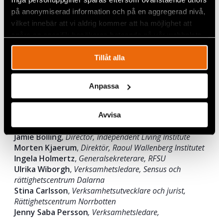
Antidiskrimineringsbyrån Stockholm Norr
på anonymiserad information och på en aggregerad nivå,
Johan Alexander Lindman
,
Verksamhetsledare och
vilket innebär att vi aldrig kommer att ha möjlighet att
jurist, Diskrimineringsbyrån Gävleborg
spåra en specifik besökares beteende på vår webbplats.
Annelie Börjesson
,
Ordförande, Svenska FN-
förbundet
Tillåt alla
Elisabeth Wallenius
,
Ordförande, Funktionsrätt
Sverige
Ulrika Strand
,
Generalsekreterare, Fonden för
Anpassa
mänskliga rättigheter
Christina Heilborn
,
Förbundsordförande,
Riksförbundet FUB
Avvisa
Måns Molander
, Sverigechef, Human Rights Watch
Jamie Bolling
,
Director, Independent Living Institute
Morten Kjaerum
,
Direktör, Raoul Wallenberg Institutet
Ingela Holmertz
,
Generalsekreterare, RFSU
Ulrika Wiborgh
,
Verksamhetsledare, Sensus och
rättighetscentrum Dalarna
Stina Carlsson
,
Verksamhetsutvecklare och jurist,
Rättighetscentrum Norrbotten
Jenny Saba Persson
, Verksamhetsledare,