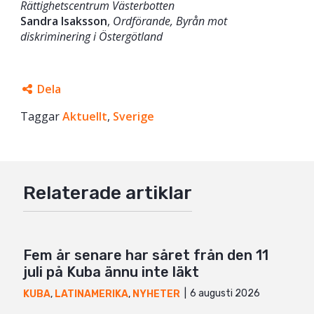
Rättighetscentrum Västerbotten
Sandra Isaksson
,
Ordförande, Byrån mot
diskriminering i Östergötland
Dela
Taggar
Facebook
Aktuellt
,
Sverige
Twitter
Google+
Relaterade artiklar
Mail
Fem år senare har såret från den 11
juli på Kuba ännu inte läkt
6 augusti 2026
KUBA
,
LATINAMERIKA
,
NYHETER