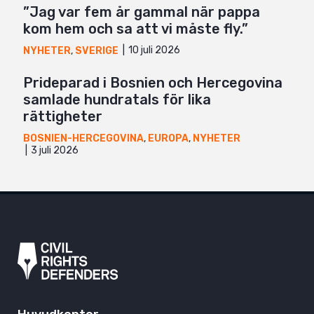
”Jag var fem år gammal när pappa
kom hem och sa att vi måste fly.”
10 juli 2026
NYHETER
,
SVERIGE
Prideparad i Bosnien och Hercegovina
samlade hundratals för lika
rättigheter
BOSNIEN-HERCEGOVINA
,
EUROPA
,
NYHETER
3 juli 2026