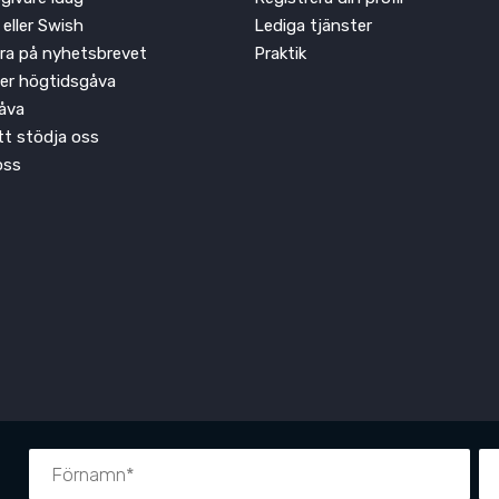
 eller Swish
Lediga tjänster
ra på nyhetsbrevet
Praktik
ler högtidsgåva
åva
att stödja oss
oss