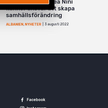
Faces of Pride: Dea Nini
känner ansvar att skapa
samhällsförändring
3 augusti 2022
ALBANIEN
,
NYHETER
Facebook