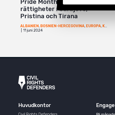
Pride Month: Hbtqi-
rättigheter i Sarajevo,
Pristina och Tirana
ALBANIEN
,
BOSNIEN-HERCEGOVINA
,
EUROPA
,
KOSOVO
11 juni 2024
Huvudkontor
Engage
Civil Rights Defenders
Bli månads