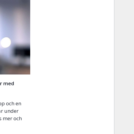
er med
app och en
ar under
s mer och