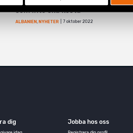
”Aktivism ses som något
som inte ska kosta”
7 oktober 2022
ALBANIEN
,
NYHETER
,
NYHETER
ra dig
Jobba hos oss
givare idag
Registrera din profil