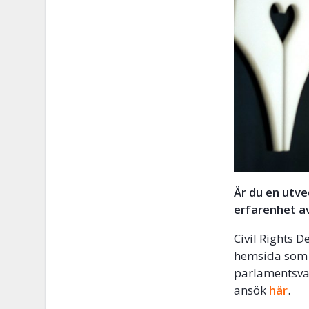
Är du en utve
erfarenhet a
Civil Rights D
hemsida som 
parlamentsval
ansök
här
.