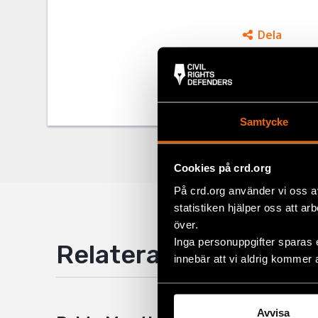
Dela
Taggar
Facebo
Aktuel
Twitter
Google
Samtycke
Mail
Cookies på crd.org
På crd.org använder vi oss a
statistiken hjälper oss att ar
över.
Inga personuppgifter sparas 
Relaterade artiklar
innebär att vi aldrig kommer 
Avvisa