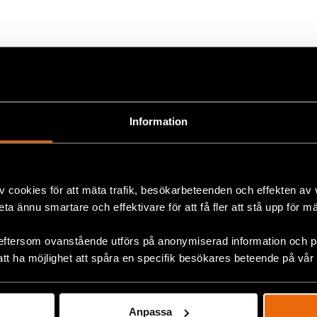
ok
lt
,
Europa
+
Information
v cookies för att mäta trafik, besökarbeteenden och effekten av
beta ännu smartare och effektivare för att få fler att stå upp för m
eftersom ovanstående utförs på anonymiserad information och på
att ha möjlighet att spåra en specifik besökares beteende på vår
Anpassa