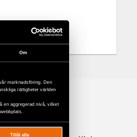
Om
 vår marknadsföring. Den
änskliga rättigheter världen
 en aggregerad nivå, vilket
 webbplats.
Tillåt alla