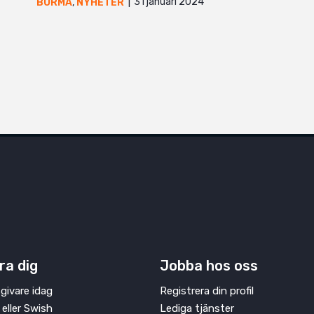
31 januari 2024
BURMA
,
NYHETER
ra dig
Jobba hos oss
givare idag
Registrera din profil
 eller Swish
Lediga tjänster