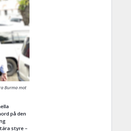
vara Burma mot
ella
mord på den
ång
tära styre –