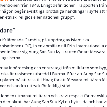
entionen från 1948. Enligt definitionen i rapporten från
någon begår avsiktliga brottsliga handlingar i syfte att h
 en etnisk, religiös eller nationell grupp”.
edare”
019 lämnade Gambia, på uppdrag av Islamiska
nisationen (IOC), in en anmälan till FN:s Internationella
r infinner sig Aung San Suu Kyi i rätten för att försva
lagelserna.
er av inbördeskrig och en strategi från militären som byg
rska är rasismen utbredd i Burma. Efter att Aung San Su
planer på att resa till Haag för att försvara militären fö
er och andra uttryck för folkligt stöd.
 årtionden utmanat militären och krävt respekt för mänskli
ch demokrati har Aung San Suu Kyi nu bytt sida och har val