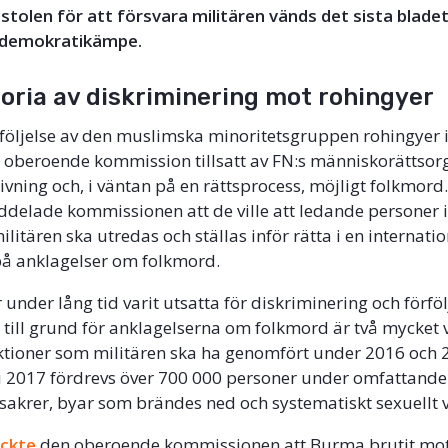
omstolen för att försvara militären vänds det sista blade
 demokratikämpe.
toria av diskriminering mot rohingyer
rföljelse av den muslimska minoritetsgruppen rohingyer
en oberoende kommission tillsatt av FN:s människorätts
ivning och, i väntan på en rättsprocess, möjligt folkmord.
delade kommissionen att de ville att ledande personer 
litären ska utredas och ställas inför rätta i en internati
 på anklagelser om folkmord.
under lång tid varit utsatta för diskriminering och förföl
 till grund för anklagelserna om folkmord är två mycke
ktioner som militären ska ha genomfört under 2016 och
ti 2017 fördrevs över 700 000 personer under omfattande
sakrer, byar som brändes ned och systematiskt sexuellt 
yckte
den oberoende kommissionen att Burma brutit mo