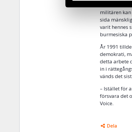
försvarar hon
militären kan
sida mänsklig
varit hennes 
burmesiska pa
År 1991 tilld
demokrati, mä
detta arbete 
in i rättegång
vänds det sis
– Istället för
försvara det 
Voice.
Dela