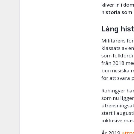
kliver in i d
historia som
Lång his
Militärens fö
klassats av 
som folkfördr
från 2018 med
burmesiska mi
för att svara
Rohingyer har 
som nu ligger
utrensningsa
start i augus
inklusive mas
År 2019
uttr