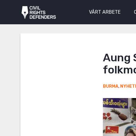
VÅRT ARBETE
Aung 
folkm
BURMA
,
NYHET