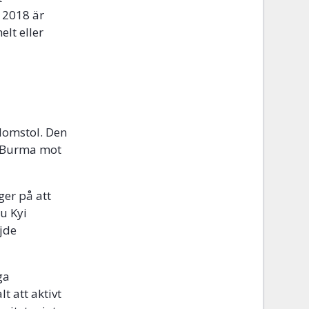
 2018 är
elt eller
 domstol. Den
ra Burma mot
ger på att
u Kyi
ljde
ga
t att aktivt