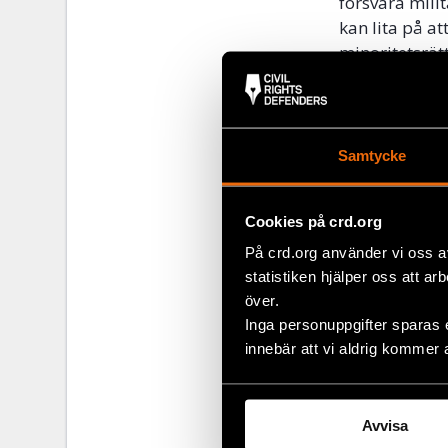
försvara milit
kan lita på a
minoritetsrätt
bygga upp ett
militären, ell
grupper inför
Asienavdelnin
Samtycke
”Försvara
Cookies på crd.org
Samtidigt som
På crd.org använder vi oss a
att företräda 
statistiken hjälper oss att ar
diasporaorgan
över.
ställa militäre
Inga personuppgifter sparas 
minoritetsgr
innebär att vi aldrig kommer 
människorätts
hennes agera
Avvisa
– Även om det