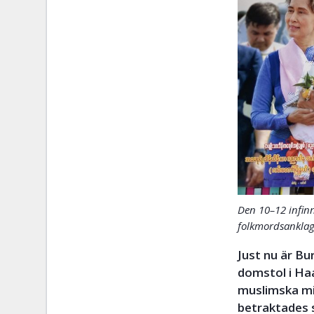
Den 10–12 infinn
folkmordsanklag
Just nu är Bu
domstol i Ha
muslimska mi
betraktades s