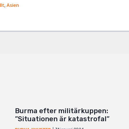
ok
lt
,
Asien
+
Burma efter militärkuppen:
”Situationen är katastrofal”