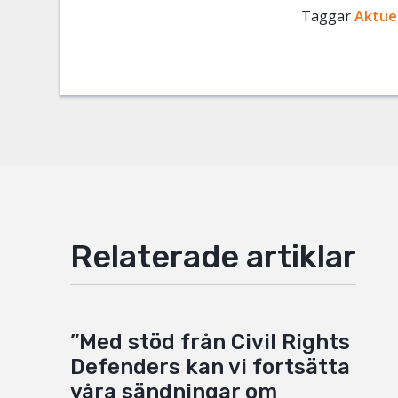
Taggar
Facebo
Aktuel
Twitter
Google
Mail
Relaterade artiklar
”Med stöd från Civil Rights
Defenders kan vi fortsätta
våra sändningar om