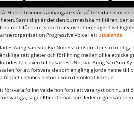
 de som gjorde det. Hon agerar som den mest effektiva s
 få. Hon och hennes anhängare står på fel sida historien o
heten. Samtidigt är det den burmesiska militären, den 
stora motståndare, som drar vinstlotten, säger Civil Righ
rtnerorganisation Progressive Voice i ett
uttalande
.
elades Aung San Suu Kyi Nobels fredspris för sin fredliga
nskliga rättigheter och förlikning mellan olika etniska g
dömdes hon även till husarrest. Nu, när Aung San Suu Kyi
ssalen för att försvara de som en gång gjorde henne till p
ta bladet i hennes historia som demokratikämpe.
 att försvara folket valde hon först att vara tyst och nu att 
oförsvarliga, säger Khin Ohmar som leder organisationen