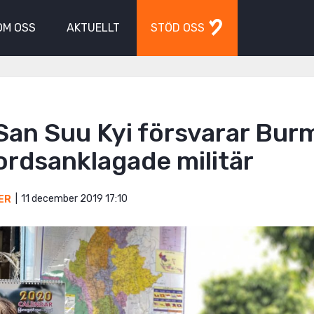
OM OSS
AKTUELLT
STÖD OSS
San Suu Kyi försvarar Bur
ordsanklagade militär
11 december 2019 17:10
ER