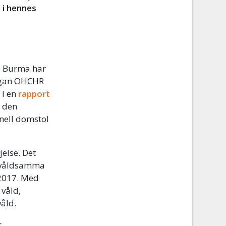
t i hennes
 i Burma har
organ OHCHR
 I en
rapport
i den
onell domstol
jelse. Det
t våldsamma
 2017. Med
 våld,
våld.
t