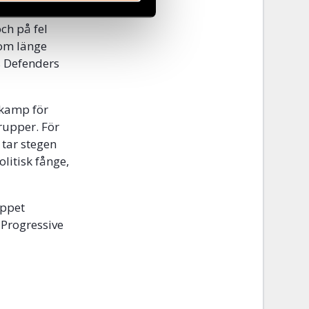
kölden
ch på fel
som länge
ts Defenders
 kamp för
rupper. För
 tar stegen
olitisk fånge,
öppet
 Progressive