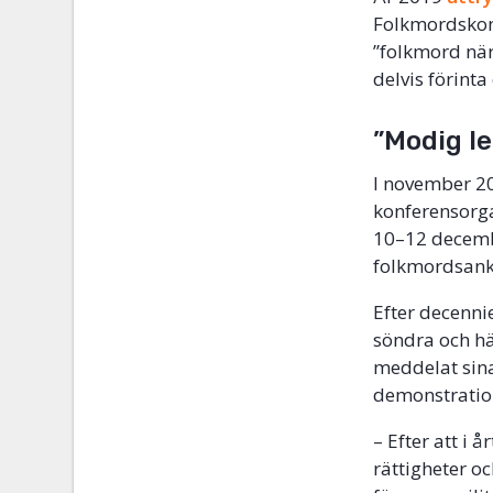
Folkmordskonv
”folkmord när 
delvis förinta
”Modig l
I november 2
konferensorga
10–12 decembe
folkmordsank
Efter decenni
söndra och hä
meddelat sina 
demonstration
– Efter att i
rättigheter o