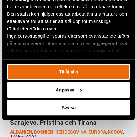
Google+
besökarbeteenden och effekten av vår marknadsföring.
Relaterade artiklar
Den statistiken hjälper oss att arbeta ännu smartare och
Mail
effektivare för att få fler att stå upp för mänskliga
rättigheter världen över.
Inga personuppgifter sparas eftersom ovanstående utförs
Prideparad i Bosnien och Hercegovina
på anonymiserad information och på en aggregerad nivå,
samlade hundratals för lika
vilket innebär att vi aldrig kommer att ha möjlighet att
rättigheter
spåra en specifik besökares beteende på vår webbplats.
BOSNIEN-HERCEGOVINA
,
EUROPA
,
NYHETER
3 juli 2026
Tillåt alla
Sverige underminerar mänskliga
Anpassa
rättigheter i Europa
8 maj 2026
EUROPA
,
NYHETER
,
SVERIGE
Avvisa
Pride Month: Hbtqi-rättigheter i
Sarajevo, Pristina och Tirana
ALBANIEN
,
BOSNIEN-HERCEGOVINA
,
EUROPA
,
KOSOVO
,
NYH