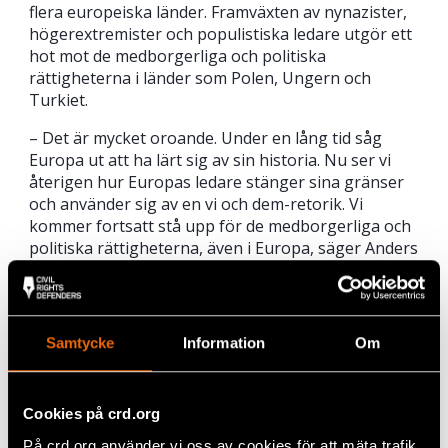
flera europeiska länder. Framväxten av nynazister,
högerextremister och populistiska ledare utgör ett
hot mot de medborgerliga och politiska
rättigheterna i länder som Polen, Ungern och
Turkiet.
– Det är mycket oroande. Under en lång tid såg
Europa ut att ha lärt sig av sin historia. Nu ser vi
återigen hur Europas ledare stänger sina gränser
och använder sig av en vi och dem-retorik. Vi
kommer fortsatt stå upp för de medborgerliga och
politiska rättigheterna, även i Europa, säger Anders
L. Pettersson.
Samtycke
Information
Om
Dela
Taggar
Facebook
Aktuellt
,
Europa
Cookies på crd.org
Twitter
På crd.org använder vi oss av cookies för att mäta trafik,