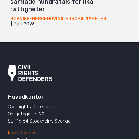
samlade hundratals för lika
rättigheter
BOSNIEN-HERCEGOVINA
,
EUROPA
,
NYHETER
3 juli 2026
Huvudkontor
Civil Rights Defenders
Östgötagatan 90
SE-116 64 Stockholm, Sverige
Kontakta oss