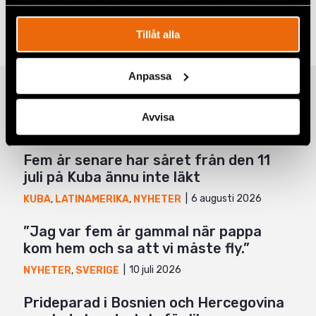
spåra en specifik besökares beteende på vår webbplats.
Taggar
Facebook
Aktuellt
Tillåt alla
Twitter
Google+
Anpassa
Relaterade artiklar
Mail
Avvisa
Fem år senare har såret från den 11
juli på Kuba ännu inte läkt
6 augusti 2026
KUBA
,
LATINAMERIKA
,
NYHETER
”Jag var fem år gammal när pappa
kom hem och sa att vi måste fly.”
10 juli 2026
NYHETER
,
SVERIGE
Prideparad i Bosnien och Hercegovina