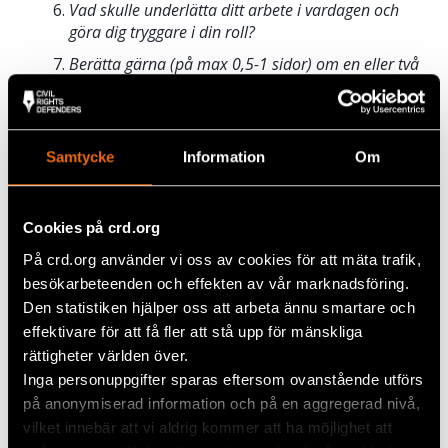
Vad skulle underlätta ditt arbete i vardagen och
göra dig tryggare i din roll?
Berätta gärna (på max 0,5-1 sidor) om en eller två
specifika incidenter när du upplevt hat, hot eller
trakasserier i samband med ditt opinionsbildande
arbete.
Samtycke
Information
Om
Läs mer om samarbetet med Natur & Kultur
här
.
Cookies på crd.org
Civil Rights Defenders arbetar med frågor rörande
mänskliga rättigheter Europa, Latinamerika, Asien,
På crd.org använder vi oss av cookies för att mäta trafik,
Afrika, men också i Sverige. Vi är därför i denna
besökarbeteenden och effekten av vår marknadsföring.
studie särskilt intresserade av att höra från dig som
Den statistiken hjälper oss att arbeta ännu smartare och
i Sverige rapporterar om eller arbetar med frågor
effektivare för att få fler att stå upp för mänskliga
som rör icke-diskriminering, jämställdhet och andra
rättigheter världen över.
mänskliga rättigheter.
Inga personuppgifter sparas eftersom ovanstående utförs
på anonymiserad information och på en aggregerad nivå,
vilket innebär att vi aldrig kommer att ha möjlighet att
Dela