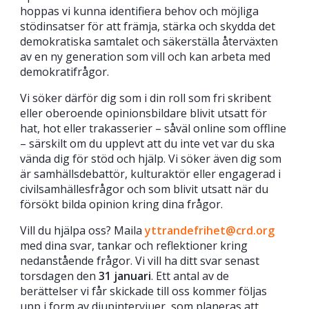
hoppas vi kunna identifiera behov och möjliga
stödinsatser för att främja, stärka och skydda det
demokratiska samtalet och säkerställa återväxten
av en ny generation som vill och kan arbeta med
demokratifrågor.
Vi söker därför dig som i din roll som fri skribent
eller oberoende opinionsbildare blivit utsatt för
hat, hot eller trakasserier – såväl online som offline
– särskilt om du upplevt att du inte vet var du ska
vända dig för stöd och hjälp. Vi söker även dig som
är samhällsdebattör, kulturaktör eller engagerad i
civilsamhällesfrågor och som blivit utsatt när du
försökt bilda opinion kring dina frågor.
Vill du hjälpa oss? Maila
yttrandefrihet@crd.org
med dina svar, tankar och reflektioner kring
nedanstående frågor. Vi vill ha ditt svar senast
torsdagen den
31 januari
. Ett antal av de
berättelser vi får skickade till oss kommer följas
upp i form av djupintervjuer, som planeras att