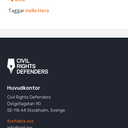
Taggar
Facebook
Hello Hero
Twitter
Google+
Mail
Huvudkontor
Civil Rights Defenders
Östgötagatan 90
SE-116 64 Stockholm, Sverige
Kontakta oss
info@crd.org