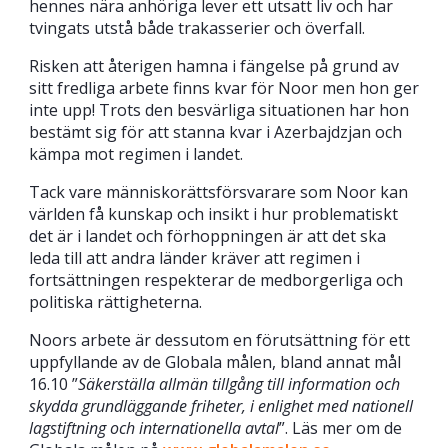
hennes nära anhöriga lever ett utsatt liv och har
tvingats utstå både trakasserier och överfall.
Risken att återigen hamna i fängelse på grund av
sitt fredliga arbete finns kvar för Noor men hon ger
inte upp! Trots den besvärliga situationen har hon
bestämt sig för att stanna kvar i Azerbajdzjan och
kämpa mot regimen i landet.
Tack vare människorättsförsvarare som Noor kan
världen få kunskap och insikt i hur problematiskt
det är i landet och förhoppningen är att det ska
leda till att andra länder kräver att regimen i
fortsättningen respekterar de medborgerliga och
politiska rättigheterna.
Noors arbete är dessutom en förutsättning för ett
uppfyllande av de Globala målen, bland annat mål
16.10 ”
Säkerställa allmän tillgång till information och
skydda grundläggande friheter, i enlighet med nationell
lagstiftning och internationella avtal
”. Läs mer om de