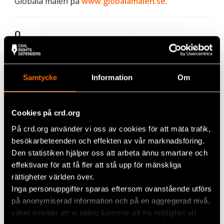
Globala målen på
www.globalamalen.se
.
O
m
He
llo
Samtycke
Information
Om
He
ro
Cookies på crd.org
På crd.org använder vi oss av cookies för att mäta trafik,
besökarbeteenden och effekten av vår marknadsföring.
Den statistiken hjälper oss att arbeta ännu smartare och
effektivare för att få fler att stå upp för mänskliga
rättigheter världen över.
Inga personuppgifter sparas eftersom ovanstående utförs
på anonymiserad information och på en aggregerad nivå,
vilket innebär att vi aldrig kommer att ha möjlighet att