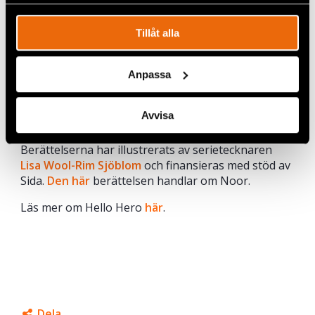
spåra en specifik besökares beteende på vår webbplats.
Tillåt alla
Anpassa
Hello Hero bygger på berättelser om människor
som arbetar med att försvara grundläggande
rättigheter och som blivit utsatta för hot, våld eller
Avvisa
andra kränkningar.
Berättelserna har illustrerats av serietecknaren
Lisa Wool-Rim Sjöblom
och finansieras med stöd av
Sida.
Den här
berättelsen handlar om Noor.
Läs mer om Hello Hero
här
.
Dela