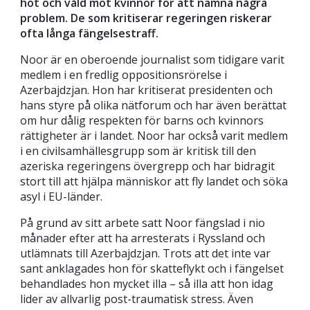
hot och våld mot kvinnor för att nämna några
problem. De som kritiserar regeringen riskerar
ofta långa fängelsestraff.
Noor är en oberoende journalist som tidigare varit
medlem i en fredlig oppositionsrörelse i
Azerbajdzjan. Hon har kritiserat presidenten och
hans styre på olika nätforum och har även berättat
om hur dålig respekten för barns och kvinnors
rättigheter är i landet. Noor har också varit medlem
i en civilsamhällesgrupp som är kritisk till den
azeriska regeringens övergrepp och har bidragit
stort till att hjälpa människor att fly landet och söka
asyl i EU-länder.
På grund av sitt arbete satt Noor fängslad i nio
månader efter att ha arresterats i Ryssland och
utlämnats till Azerbajdzjan. Trots att det inte var
sant anklagades hon för skatteflykt och i fängelset
behandlades hon mycket illa – så illa att hon idag
lider av allvarlig post-traumatisk stress. Även