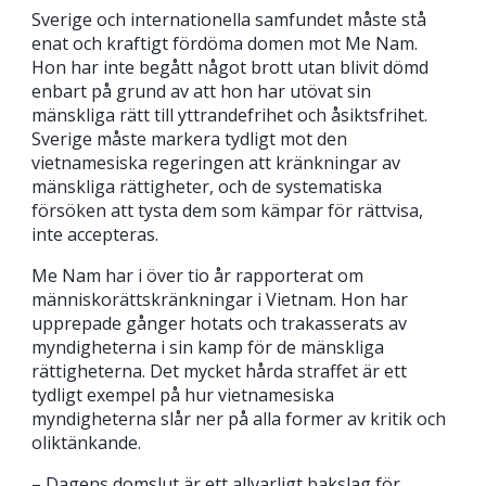
Sverige och internationella samfundet måste stå
enat och kraftigt fördöma domen mot Me Nam.
Hon har inte begått något brott utan blivit dömd
enbart på grund av att hon har utövat sin
mänskliga rätt till yttrandefrihet och åsiktsfrihet.
Sverige måste markera tydligt mot den
vietnamesiska regeringen att kränkningar av
mänskliga rättigheter, och de systematiska
försöken att tysta dem som kämpar för rättvisa,
inte accepteras.
Me Nam har i över tio år rapporterat om
människorättskränkningar i Vietnam. Hon har
upprepade gånger hotats och trakasserats av
myndigheterna i sin kamp för de mänskliga
rättigheterna. Det mycket hårda straffet är ett
tydligt exempel på hur vietnamesiska
myndigheterna slår ner på alla former av kritik och
oliktänkande.
– Dagens domslut är ett allvarligt bakslag för