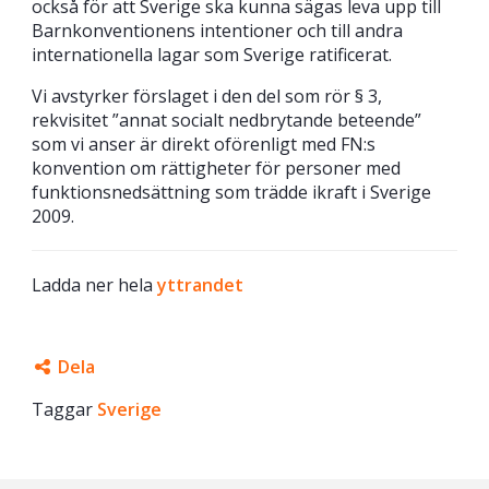
också för att Sverige ska kunna sägas leva upp till
Barnkonventionens intentioner och till andra
internationella lagar som Sverige ratificerat.
Vi avstyrker förslaget i den del som rör § 3,
rekvisitet ”annat socialt nedbrytande beteende”
som vi anser är direkt oförenligt med FN:s
konvention om rättigheter för personer med
funktionsnedsättning som trädde ikraft i Sverige
2009.
Ladda ner hela
yttrandet
Dela
Taggar
Facebook
Sverige
Twitter