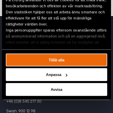
4 mars 2026
REMISSVAR
besökarbeteenden och effekten av vår marknadsföring.
Den statistiken hjälper oss att arbeta ännu smartare och
effektivare för att få fler att stå upp för mänskliga
rättigheter världen över.
Inga personuppgifter sparas eftersom ovanstående utförs
på anonymiserad information och på en aggregerad nivå,
vilket innebär att vi aldrig kommer att ha möjlighet att
spåra en specifik besökares beteende på vår webbplats.
Tillåt alla
Huvudkontor
Civil Rights Defenders
Östgötagatan 90
Anpassa
SE-116 64 Stockholm, Sverige
Avvisa
Kontakta oss
info@crd.org
+46 (0)8 545 277 30
Swish: 900 12 98