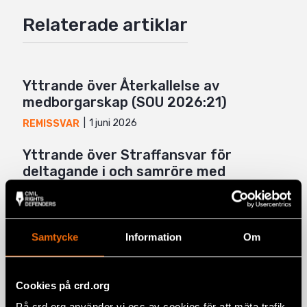
Google+
Relaterade artiklar
Mail
Yttrande över Återkallelse av
medborgarskap (SOU 2026:21)
1 juni 2026
REMISSVAR
Yttrande över Straffansvar för
deltagande i och samröre med
kriminella sammanslutningar (SOU
2026:13)
26 maj 2026
REMISSVAR
Samtycke
Information
Om
Yttrande över Skärpningar i lagen om
särskild kontroll av vissa utlänningar
Cookies på crd.org
och utlänningslagen (SOU 2025:114)
På crd.org använder vi oss av cookies för att mäta trafik,