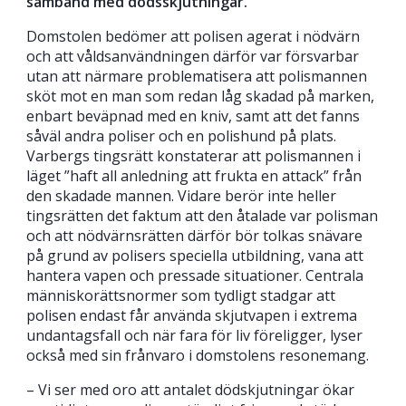
samband med dödsskjutningar.
Domstolen bedömer att polisen agerat i nödvärn
och att våldsanvändningen därför var försvarbar
utan att närmare problematisera att polismannen
sköt mot en man som redan låg skadad på marken,
enbart beväpnad med en kniv, samt att det fanns
såväl andra poliser och en polishund på plats.
Varbergs tingsrätt konstaterar att polismannen i
läget ”haft all anledning att frukta en attack” från
den skadade mannen. Vidare berör inte heller
tingsrätten det faktum att den åtalade var polisman
och att nödvärnsrätten därför bör tolkas snävare
på grund av polisers speciella utbildning, vana att
hantera vapen och pressade situationer. Centrala
människorättsnormer som tydligt stadgar att
polisen endast får använda skjutvapen i extrema
undantagsfall och när fara för liv föreligger, lyser
också med sin frånvaro i domstolens resonemang.
– Vi ser med oro att antalet dödskjutningar ökar