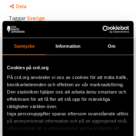
Dela
Taggar
Facebook
Sverige
Twitter
Google+
Samtycke
Information
Om
Relaterade artiklar
Mail
Cookies på crd.org
På crd.org använder vi oss av cookies för att mäta trafik,
”Jag var fem år gammal när pappa
besökarbeteenden och effekten av vår marknadsföring.
kom hem och sa att vi måste fly.”
Den statistiken hjälper oss att arbeta ännu smartare och
10 juli 2026
NYHETER
,
SVERIGE
effektivare för att få fler att stå upp för mänskliga
rättigheter världen över.
Debatt: Så kan nästa regering
Inga personuppgifter sparas eftersom ovanstående utförs
framtidssäkra rättsstaten
på anonymiserad information och på en aggregerad nivå,
23 juni 2026
NYHETER
,
SVERIGE
vilket innebär att vi aldrig kommer att ha möjlighet att
spåra en specifik besökares beteende på vår webbplats.