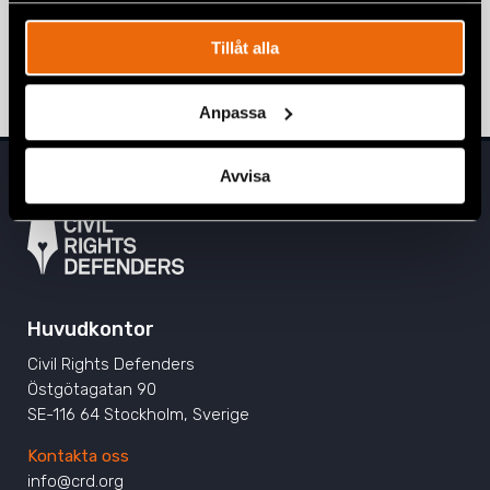
Över 23 000 personer kräver att
vandelskravet stoppas
Tillåt alla
12 juni 2026
NYHETER
,
SVERIGE
Anpassa
Avvisa
Huvudkontor
Civil Rights Defenders
Östgötagatan 90
SE-116 64 Stockholm, Sverige
Kontakta oss
info@crd.org