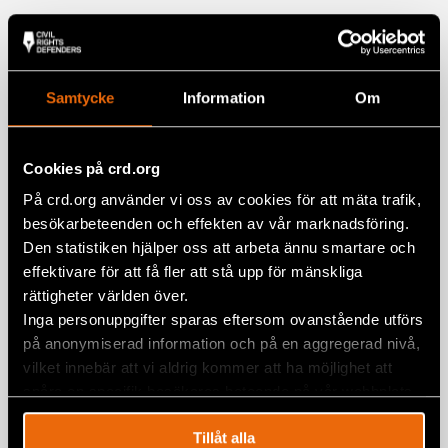
Google+
Relaterade artiklar
Mail
Samtycke
Information
Om
Natalia Project‑deltagare Nasta Loika
frisläppt från belarusiskt fängelse
Cookies på crd.org
BELARUS
,
EURASIEN
,
NATALIA PROJECT
,
NYHETER
På crd.org använder vi oss av cookies för att mäta trafik,
20 mars 2026
besökarbeteenden och effekten av vår marknadsföring.
Ett år sedan domen mot
Den statistiken hjälper oss att arbeta ännu smartare och
Viasnamedlemmar
effektivare för att få fler att stå upp för mänskliga
rättigheter världen över.
4 mars 2024
BELARUS
,
UTTALANDEN
Inga personuppgifter sparas eftersom ovanstående utförs
på anonymiserad information och på en aggregerad nivå,
Nobelpristagaren Ales Bialiatski dömd
vilket innebär att vi aldrig kommer att ha möjlighet att
till 10 års fängelse
spåra en specifik besökares beteende på vår webbplats.
3 mars 2023
BELARUS
,
NYHETER
Tillåt alla