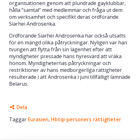
organisationen genom att plundrade gayklubbar,
hålla ”samtal” med medlemmar och fråga ut dem
om verksamhet och specifikt deras ordförande
Siarhei Androsenka.
Ordförande Siarhei Androsenka har också utsatts
för en mängd olika påtryckningar. Nyligen var han
tvungen att flytta från sin lägenhet efter att
myndigheter pressade hans hyresvärd att vräka
honom. Myndigheternas påtryckningar och
restriktioner av hans medborgerliga rättigheter
resulterade i att Androsenka i juni tillfälligt lämnade
Belarus.
Dela
Taggar
Facebook
Eurasien
,
Hbtqi-personers rättigheter
Twitter