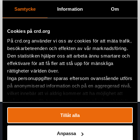
frisläppt från belarusiskt fängelse
Samtycke
Information
Om
BELARUS
,
EURASIEN
,
NATALIA PROJECT
,
NYHETER
20 mars 2026
Cookies på crd.org
Ett år sedan domen mot
På crd.org använder vi oss av cookies för att mäta trafik,
Viasnamedlemmar
besökarbeteenden och effekten av vår marknadsföring.
4 mars 2024
BELARUS
,
UTTALANDEN
Den statistiken hjälper oss att arbeta ännu smartare och
effektivare för att få fler att stå upp för mänskliga
Nobelpristagaren Ales Bialiatski dömd
rättigheter världen över.
till 10 års fängelse
Inga personuppgifter sparas eftersom ovanstående utförs
3 mars 2023
BELARUS
,
NYHETER
på anonymiserad information och på en aggregerad nivå,
vilket innebär att vi aldrig kommer att ha möjlighet att
spåra en specifik besökares beteende på vår webbplats.
Tillåt alla
Anpassa