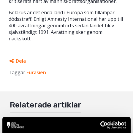
kritiserats hårt av människorättsorganisationer.
Belarus är det enda land i Europa som tillämpar
dödsstraff. Enligt Amnesty International har upp till
400 avrättningar genomförts sedan landet blev
självständigt 1991. Avrättning sker genom
nackskott.
Dela
Taggar
Facebook
Eurasien
Twitter
Google+
Relaterade artiklar
Mail
Natalia Project‑deltagare Nasta Loika