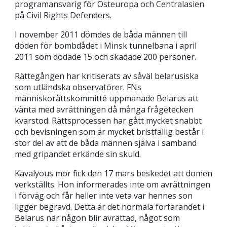
programansvarig för Östeuropa och Centralasien
på Civil Rights Defenders.
I november 2011 dömdes de båda männen till
döden för bombdådet i Minsk tunnelbana i april
2011 som dödade 15 och skadade 200 personer.
Rättegången har kritiserats av såväl belarusiska
som utländska observatörer. FNs
människorättskommitté uppmanade Belarus att
vänta med avrättningen då många frågetecken
kvarstod. Rättsprocessen har gått mycket snabbt
och bevisningen som är mycket bristfällig består i
stor del av att de båda männen själva i samband
med gripandet erkände sin skuld.
Kavalyous mor fick den 17 mars beskedet att domen
verkställts. Hon informerades inte om avrättningen
i förväg och får heller inte veta var hennes son
ligger begravd. Detta är det normala förfarandet i
Belarus när någon blir avrättad, något som