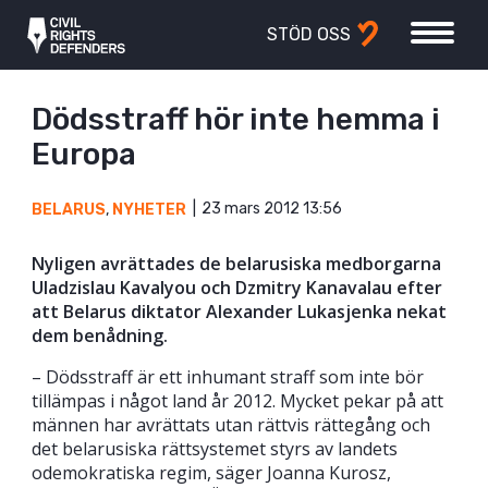
STÖD OSS
Dödsstraff hör inte hemma i
Europa
23 mars 2012 13:56
BELARUS
,
NYHETER
Nyligen avrättades de belarusiska medborgarna
Uladzislau Kavalyou och Dzmitry Kanavalau efter
att Belarus diktator Alexander Lukasjenka nekat
dem benådning.
– Dödsstraff är ett inhumant straff som inte bör
tillämpas i något land år 2012. Mycket pekar på att
männen har avrättats utan rättvis rättegång och
det belarusiska rättsystemet styrs av landets
odemokratiska regim, säger Joanna Kurosz,