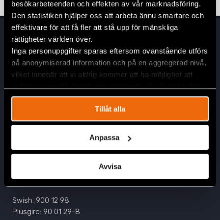
besökarbeteenden och effekten av vår marknadsföring.
Den statistiken hjälper oss att arbeta ännu smartare och
effektivare för att få fler att stå upp för mänskliga
rättigheter världen över.
Inga personuppgifter sparas eftersom ovanstående utförs
på anonymiserad information och på en aggregerad nivå,
vilket innebär att vi aldrig kommer att ha möjlighet att
spåra en specifik besökares beteende på vår webbplats.
Huvudkontor
Tillåt alla
Civil Rights Defenders
Östgötagatan 90
Anpassa
SE-116 64 Stockholm, Sverige
Kontakta oss
Avvisa
info@crd.org
+46 (0)8 545 277 30
Swish: 900 12 98
Plusgiro: 90 01 29-8