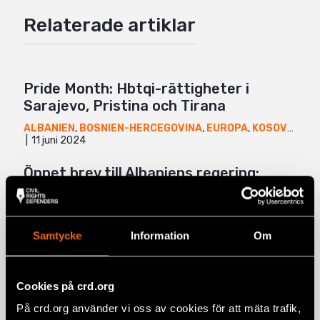
Google+
Relaterade artiklar
Mail
Pride Month: Hbtqi-rättigheter i
Sarajevo, Pristina och Tirana
ALBANIEN
,
BOSNIEN-HERCEGOVINA
,
EUROPA
,
KOSOVO
,
NYH
11 juni 2024
Öppet brev till Albaniens regering:
Uppmaning till översyn av
migrationsavtalet med Italien.
16 november 2023
ALBANIEN
,
EUROPA
,
UTTALANDEN
Samtycke
Information
Om
”Aktivism ses som något som inte ska
kosta”
Cookies på crd.org
7 oktober 2022
ALBANIEN
,
NYHETER
På crd.org använder vi oss av cookies för att mäta trafik,