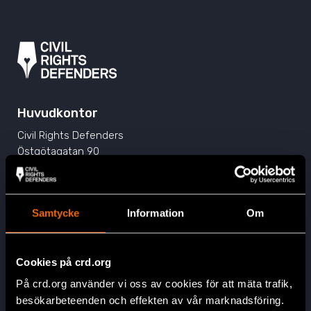
Huvudkontor
Civil Rights Defenders
Östgötagatan 90
SE-116 64 Stockholm, Sverige
Kontakta oss
info@crd.org
Samtycke
Information
Om
+46 (0)8 545 277 30
Swish: 900 12 98
Cookies på crd.org
Plusgiro: 90 01 29-8
På crd.org använder vi oss av cookies för att mäta trafik,
besökarbeteenden och effekten av vår marknadsföring.