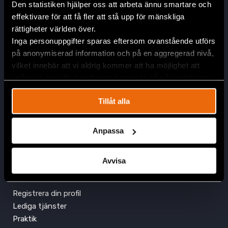
Den statistiken hjälper oss att arbeta ännu smartare och
effektivare för att få fler att stå upp för mänskliga
rättigheter världen över.
Inga personuppgifter sparas eftersom ovanstående utförs
på anonymiserad information och på en aggregerad nivå,
Engagera dig
vilket innebär att vi aldrig kommer att ha möjlighet att
Bli månadsgivare idag
spåra en specifik besökares beteende på vår webbplats.
Ge via kort eller Swish
Prenumerera på nyhetsbrevet
Tillåt alla
Minnes- eller högtidsgåva
Företagsgåva
Anpassa
Fler sätt att stödja oss
Kontakta oss
Avvisa
Jobba hos oss
Registrera din profil
Lediga tjänster
Praktik