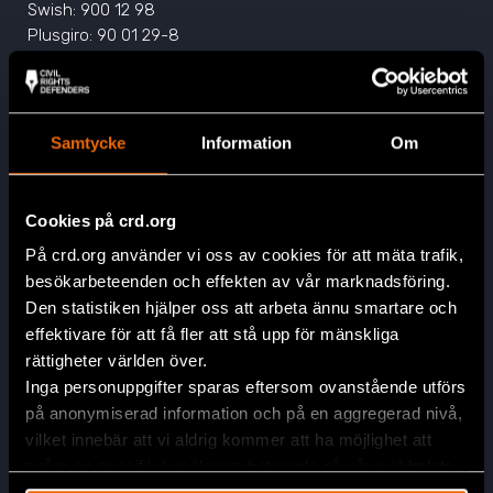
Swish: 900 12 98
Plusgiro: 90 01 29-8
Samtycke
Information
Om
Cookies på crd.org
Engagera dig
På crd.org använder vi oss av cookies för att mäta trafik,
Bli månadsgivare idag
besökarbeteenden och effekten av vår marknadsföring.
Ge via kort eller Swish
Den statistiken hjälper oss att arbeta ännu smartare och
Prenumerera på nyhetsbrevet
effektivare för att få fler att stå upp för mänskliga
Minnes- eller högtidsgåva
rättigheter världen över.
Företagsgåva
Inga personuppgifter sparas eftersom ovanstående utförs
Fler sätt att stödja oss
på anonymiserad information och på en aggregerad nivå,
Kontakta oss
vilket innebär att vi aldrig kommer att ha möjlighet att
spåra en specifik besökares beteende på vår webbplats.
Jobba hos oss