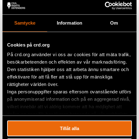
Vad kan jag testamentera?
Du kan testamentera en andel av kvarlåtenskapen, ett
bestämt belopp eller egendom som fastigheter,
Samtycke
Information
Om
bostadsrätter. Du kan också testamentera möbler,
värdepapper eller andra tillgångar. Om du har barn har
de alltid rätt till sin laglott.
Cookies på crd.org
På crd.org använder vi oss av cookies för att mäta trafik,
Hur hanteras bostad, möbler och andra
besökarbeteenden och effekten av vår marknadsföring.
saker om CRD ärver?
Den statistiken hjälper oss att arbeta ännu smartare och
Vi ser till att värdera och sälja egendomen på ett tryggt
effektivare för att få fler att stå upp för mänskliga
och professionellt sätt. Personliga saker lämnas
rättigheter världen över.
normalt till anhöriga och lösöre utan värde kan
Inga personuppgifter sparas eftersom ovanstående utförs
skänkas till välgörenhet. Vår utgångspunkt är alltid att
på anonymiserad information och på en aggregerad nivå,
följa din vilja
.
vilket innebär att vi aldrig kommer att ha möjlighet att
spåra en specifik besökares beteende på vår webbplats.
Hur blir det med skatt om jag
testamenterar bostad eller värdepapper?
Tillåt alla
Som ideell organisation kan vi sälja bostäder och