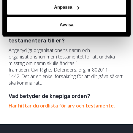
värdepapper utan kapitalvinstskatt – men endast om
de först tillfaller oss. Skriv därför inte att egendomen
Anpassa
ska säljas i dödsboet innan den tillfaller mottagaren,
eftersom det kan utlösa onödig skatt.
Avvisa
Vilka uppgifter ska jag skriva in om jag vill
testamentera till er?
Ange tydligt organisationens namn och
organisationsnummer i testamentet för att undvika
misstag om namn skulle ändras i
framtiden: Civil Rights Defenders, org.nr 802011–
1442. Det är en enkel försäkring för att din gåva säkert
ska komma rätt.
Vad betyder de knepiga orden?
Här hittar du ordlista för arv och testamente.