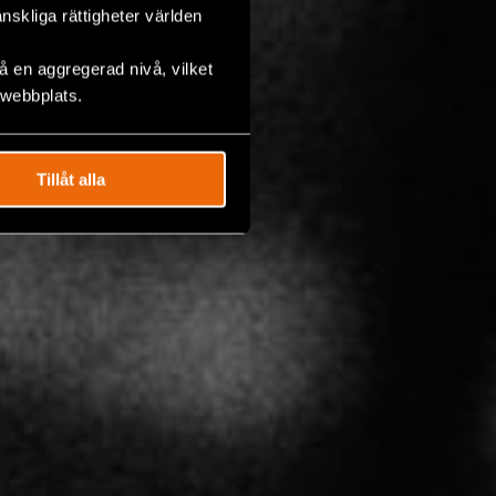
änskliga rättigheter världen
 en aggregerad nivå, vilket
 webbplats.
Tillåt alla